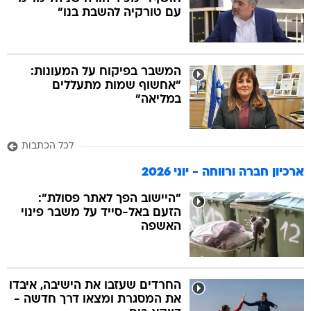
עם טורקיה להשבת בנו"
בה
המשבר בפיקוח על המעונות:
"אחשוף שמות מתעללים
במליאה"
קה
הגטאות
לכל הכתבות
קראינה
ארכיון חברה ורווחה - יוני 2026
"היישוב הפך לאתר פסולת":
הזעם באל-סייד על משבר פינוי
האשפה
החרדים שעזבו את הישיבה, איבדו
את המסגרת ומצאו דרך חדשה -