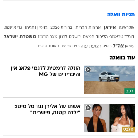
תגיות וואלה
איראן
אוקראינה
ארצות הברית
בחירות 2026
בנימין נתניהו
גדי איזנקוט
משטרת ישראל
דונלד טראמפ
הליכוד
חמאס
ירושלים
לבנון
מצר הורמוז
צה"ל
עומאן
רוסיה
רצועת עזה
רצח
שריפה
תאונת דרכים
עוד בוואלה
הוזלה דרמטית לדגמי פלאג אין
והיברידים של MG
רכב
אשתו של אלירן נגד טל טיטו:
"ילדה קטנה, פישרית"
סלבס