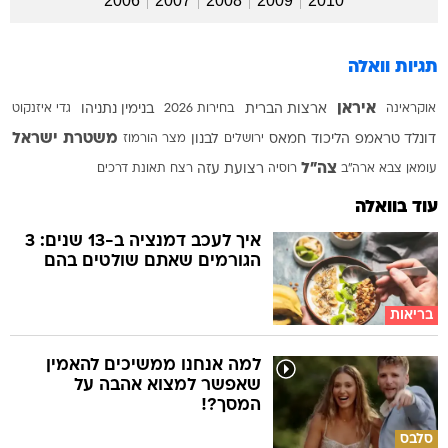
2006
2007
2008
2009
2010
תגיות וואלה
איראן
אוקראינה
ארצות הברית
בחירות 2026
בנימין נתניהו
גדי איזנקוט
משטרת ישראל
דונלד טראמפ
הליכוד
חמאס
ירושלים
לבנון
מצר הורמוז
צה"ל
עומאן
צבא ארה"ב
רוסיה
רצועת עזה
רצח
תאונת דרכים
עוד בוואלה
איך לעכב דמנציה ב-13 שנים: 3
הגורמים שאתם שולטים בהם
בריאות
למה אנחנו ממשיכים להאמין
שאפשר למצוא אהבה על
המסך?!
סלבס