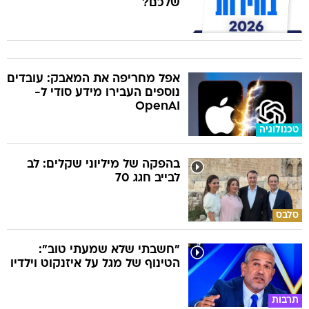
שלכם?
אפל מחריפה את המאבק: עובדים
נוספים העבירו מידע סודי ל-
OpenAI
טכנולוגיה
בהפקה של מיליוני שקלים: לב
לבייב חגג 70
סלבס
"חשבתי שלא שמעתי טוב":
הטינוף של מגל על איזנקוט וילדיו
תרבות