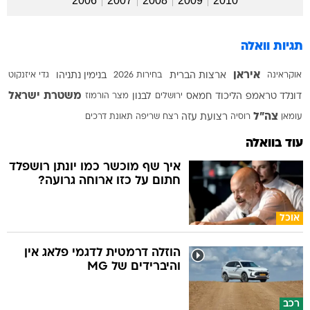
2006
2007
2008
2009
2010
תגיות וואלה
איראן
אוקראינה
ארצות הברית
בחירות 2026
בנימין נתניהו
גדי איזנקוט
משטרת ישראל
דונלד טראמפ
הליכוד
חמאס
ירושלים
לבנון
מצר הורמוז
צה"ל
עומאן
רוסיה
רצועת עזה
רצח
שריפה
תאונת דרכים
עוד בוואלה
איך שף מוכשר כמו יונתן רושפלד
חתום על כזו ארוחה גרועה?
אוכל
הוזלה דרמטית לדגמי פלאג אין
והיברידים של MG
רכב