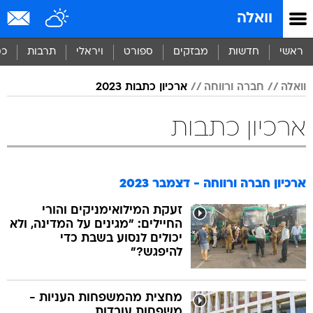
וואלה
ראשי
חדשות
מבזקים
ספורט
ויראלי
תרבות
כס
וואלה
חברה ורווחה
ארכיון כתבות 2023
ארכיון כתבות
ארכיון חברה ורווחה - דצמבר 2023
זעקת המילואימניקים והורי
החיילים: "מגינים על המדינה, ולא
יכולים לנסוע בשבת כדי
להיפגש?"
מחצית מהמשפחות העניות -
משפחות עובדות