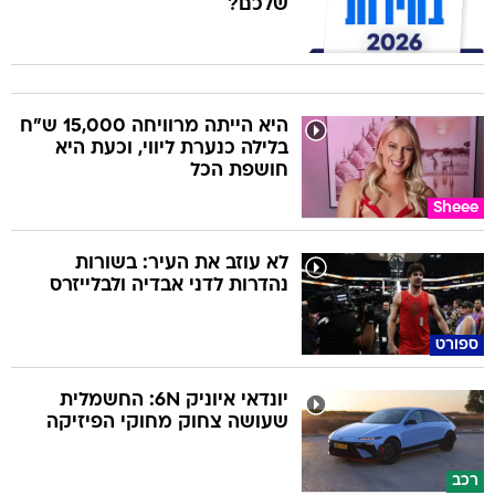
שלכם?
היא הייתה מרוויחה 15,000 ש"ח
בלילה כנערת ליווי, וכעת היא
חושפת הכל
Sheee
לא עוזב את העיר: בשורות
נהדרות לדני אבדיה ולבלייזרס
ספורט
יונדאי איוניק 6N: החשמלית
שעושה צחוק מחוקי הפיזיקה
רכב