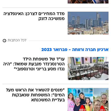
מדד המחירים לצרכן: האינפלציה
ממשיכה לזנק
לכל הכתבות
ארכיון חברה ורווחה - פברואר 2023
עו"ד של משפחת הילד
הטרנסג'נדר מגבעת שמואל: "היה
נגדו מסע בריוני וטרנספובי"
"מנסים להשאיר את הראש מעל
המים": המשפחות שנאבקות
בעליית המשכנתא