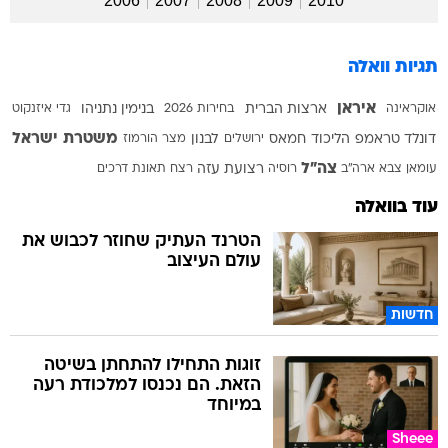
2006
2007
2008
2009
2010
תגיות וואלה
איראן
אוקראינה
ארצות הברית
בחירות 2026
בנימין נתניהו
גדי איזנקוט
משטרת ישראל
דונלד טראמפ
הליכוד
חמאס
ירושלים
לבנון
מצר הורמוז
צה"ל
עומאן
צבא ארה"ב
רוסיה
רצועת עזה
רצח
תאונת דרכים
עוד בוואלה
הטרנד העתיק שחוזר לכבוש את
עולם העיצוב
חדשות
זוגות התחילו להתחתן בשיטה
הזאת. הם נכנסו למלכודת רעה
במיוחד
Sheee