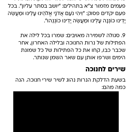
פעמים מזמור צ"א בתהילים: "יושב בסתר עליון". בכל
פעם יקדים פסוק: "וִיהִי נֹעַם אֲדֹנָי אֱלֹהֵינוּ עָלֵינוּ וּמַעֲשֵׂה
יָדֵינוּ כּוֹנְנָה עָלֵינוּ וּמַעֲשֵׂה יָדֵינוּ כּוֹנְנֵהוּ".
9. סגולה לשמירה מאויבים: שמרו בכל לילה את
הפתילות של נרות החנוכה ובלילה האחרון, אחר
שכבר כבו, קחו את כל הפתילות של כל שמונת
הימים ושרפו אותן עם שאר השמן שנותר.
שירים לחנוכה
בשעת הדלקת הנרות נהוג לשיר שירי חנוכה. הנה
כמה מהם: