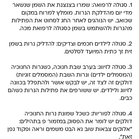
1. סגולה לרפואה: שמרו בצנצנת את השמן שנשאר
מדי יום מהדלקת הנרות. מומלץ למרוח במקום
שכואב. יש הנוהגים לאחר החג לסחוט את הפתילות
מהנרות ולהשתמש בשמן כסגולה לרפואת מכה.
2. סגולה לילדים חכמים וצדיקים: להדליק נרות בשמן
זית זך כתית המיועד לסלטים.
3. סגולה לזיווג: בערב שבת חנוכה, כשנרות החנוכיה
(המסמלים ילדים) ונרות השבת (המסמלים זוגיות)
דולקים זה לצד זה, יש לבקש אושר ולהתפלל בכוונה
לזיווג ולילדים. יש ששורפים את פתילות הנרות כשהם
כבים.
4. סגולה לפוריות: כשכל שמונת נרות החנוכיה
דולקים יש לומר את הפסוק במזמור פ בתהילים:
"אלוקים צבאות שוב נא הבט משמים וראה ופקוד גפן
זאת".