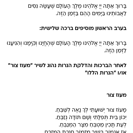
בָּרוּךְ אַתָּה יְיָ אֱלֹהֵינוּ מֶלֶךְ הָעוֹלָם שֶׁעָשָׂה נִסִּים
לַאֲבוֹתֵינוּ בַּיָּמִים הָהֵם בַּזְּמַן הַזֶּה.
בערב הראשון מוסיפים ברכה שלישית:
בָּרוּךְ אַתָּה יְיָ אֱלֹהֵינוּ מֶלֶךְ הָעוֹלָם שֶׁהֶחֱיָנוּ וְקִיְּמָנוּ וְהִגִּיעָנוּ
לַזְּמַן הַזֶּה.
לאחר הברכות והדלקת הנרות נהוג לשיר "מעוז צור"
או/ו "הנרות הללו"
מעוז צור
מָעוֹז צוּר יְשׁוּעָתִי לְךָ נָאֶה לְשַׁבֵּחַ.
יִכּוֹן בֵּית תְּפִלָּתִי וְשָׁם תּוֹדָה נְזַבֵּחַ.
לְעֵת תָּכִין מַטְבֵּחַ מִצָּר הַמְנַבֵּחַ.
אָז אֶגְמוֹר בְּשִׁיר מִזְמוֹר חֲנֻכַּת הַמִּזְבֵּחַ