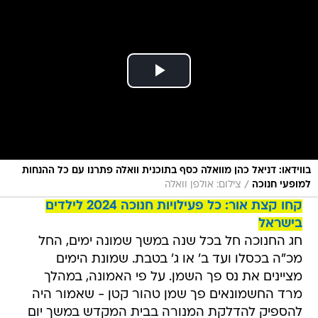
בווידאו: דניאל כהן מוואלה כסף בתוכנית וואלה פתרנו עם כל ההנחות
/
למופעי חנוכה
צילום: אולפן וואלה
קחו קצת אור: כל פעילויות חנוכה 2024 לילדים
בישראל
חג החנוכה חל בכל שנה במשך שמונה ימים, החל
מכ"ה בכסלו ועד ב' או ג' בטבת. שמונת הימים
מציינים את נס פך השמן. על פי האמונה, במהלך
מרד החשמונאים פך שמן טהור קטן - שאמור היה
להספיק להדלקת המנורה בבית המקדש במשך יום