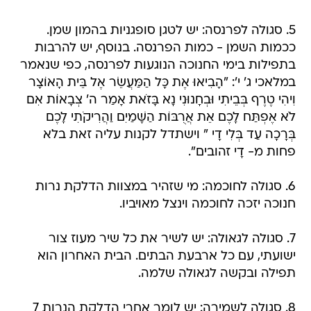
5. סגולה לפרנסה: יש לטגן סופגניות בהמון שמן.
ככמות השמן - כמות הפרנסה. בנוסף, יש להרבות
בתפילות בימי החנוכה הנוגעות לפרנסה, כפי שנאמר
במלאכי ג' י': "הָבִיאוּ אֶת כָּל הַמַּעֲשֵׂר אֶל בֵּית הָאוֹצָר
וִיהִי טֶרֶף בְּבֵיתִי וּבְחָנוּנִי נָא בָּזֹאת אָמַר ה' צְבָאוֹת אִם
לֹא אֶפְתַּח לָכֶם אֵת אֲרֻבּוֹת הַשָּׁמַיִם וַהֲרִיקֹתִי לָכֶם
בְּרָכָה עַד בְּלִי דָי " וישתדל לקנות עליה זאת בלא
פחות מ- דָי זהובים".
6. סגולה לחוכמה: מי שזהיר במצוות הדלקת נרות
חנוכה יזכה לחוכמה וינצל מאויביו.
7. סגולה לגאולה: יש לשיר את כל שיר מעוז צור
ישועתי, עם כל ארבעת הבתים. הבית האחרון הוא
תפילה ובקשה לגאולה שלמה.
8. סגולה לשמירה: יש לומר אחרי הדלקת הנרות 7