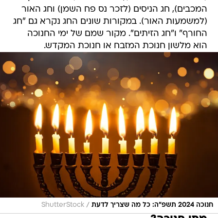
המכבים), חג הניסים (לזכר נס פח השמן) וחג האור
(למשמעות האור). במקורות שונים החג נקרא גם "חג
החורף" ו"חג הזיתים". מקור שמם של ימי החנוכה
הוא מלשון חנוכת המזבח או חנוכת המקדש.
/
חנוכה 2024 תשפ"ה: כל מה שצריך לדעת
ShutterStock