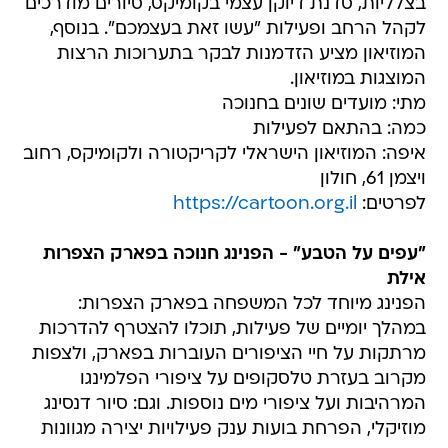
בצלליות, סדנת דיוקן עצמי בקומיקס, סיורים מודרכים
לקהל הרחב ופעילות "עשו זאת בעצמכם". בנוסף,
המוזיאון מציע הזדמנות לבקר בתערוכות הרצות
המוצגות במוזיאון.
מתי: מועדים שונים בחנוכה
כמה: בהתאם לפעילות
איפה: המוזיאון הישראלי לקריקטורה ולקומיקס, רחוב
ויצמן 61, חולון
לפרטים:
https://cartoon.org.il
"עפים על הטבע" - הפנינג חנוכה בפארק הצפרות
אילת
הפנינג מיוחד לכל המשפחה בפארק הצפרות:
במהלך יומיים של פעילות, תוכלו להצטרף להדרכות
מרתקות על חיי הציפורים העוברות בפארק, ולצפות
מקרוב בעזרת טלסקופים על ציפורי הפלמינגו
המרהיבות ועל ציפורי מים נוספות. וגם: סיור דנסינג
מוזיקלי, הפרחת בועות ענק פעילויות יצירה מגוונות