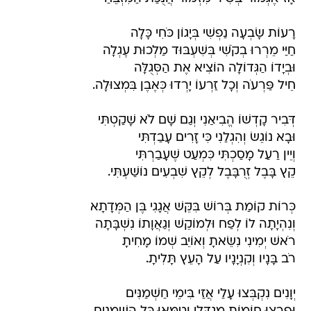
רָעוֹת שָׂבְעָה נַפְשִׁי בְּיָגוֹן כֹּחִי כָּלָה
חַיַּי מֵרְרוּ בְקֹשִׁי בְּשִׁעְבּוּד מַלְכוּת עֶגְלָה
וּבְיָדוֹ הַגְּדוֹלָה הוֹצִיא אֶת הַסְּגֻלָּה
חֵיל פַּרְעֹה וְכָל זַרְעוֹ יָרְדוּ כְּאֶבֶן בִּמְצוּלָה.
דְּבִיר קָדְשׁוֹ הֱבִיאַנִי וְגַם שָׁם לֹא שָׁקַטְתִּי
וּבָא נוֹגֵשׂ וְהִגְלַנִי כִּי זָרִים עָבַדְתִּי
וְיֵין רַעַל מָסַכְתִּי כִּמְעַט שֶׁעָבַרְתִּי
קֵץ בָּבֶל זְרֻבָּבֶל לְקֵץ שִׁבְעִים נוֹשַׁעְתִּי.
כְּרוֹת קוֹמַת בְּרוֹשׁ בִּקֵּשׁ אֲגָגִי בֶּן הַמְּדָתָא
וְנִהְיָתָה לוֹ לְפַח וּלְמוֹקֵשׁ וְגַאֲוָתוֹ נִשְׁבָּתָה
רֹאשׁ יְמִינִי נִשֵּׂאתָ וְאוֹיֵב שְׁמוֹ מָחִיתָ
רֹב בָּנָיו וְקִנְיָנָיו עַל הָעֵץ תָּלִיתָ.
יְוָנִים נִקְבְּצוּ עָלַי אֲזַי בִּימֵי חַשְׁמַנִּים