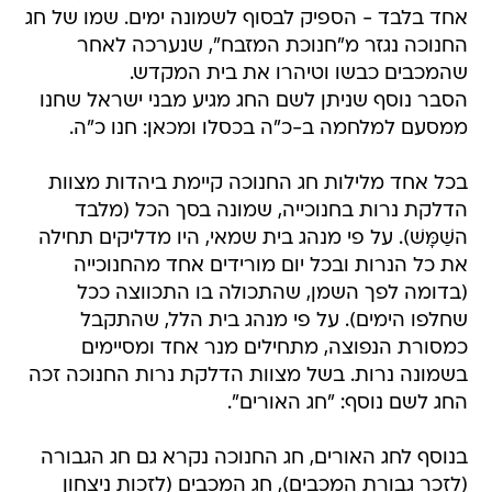
אחד בלבד - הספיק לבסוף לשמונה ימים. שמו של חג
החנוכה נגזר מ"חנוכת המזבח", שנערכה לאחר
שהמכבים כבשו וטיהרו את בית המקדש.
הסבר נוסף שניתן לשם החג מגיע מבני ישראל שחנו
ממסעם למלחמה ב-כ"ה בכסלו ומכאן: חנו כ"ה.
בכל אחד מלילות חג החנוכה קיימת ביהדות מצוות
הדלקת נרות בחנוכייה, שמונה בסך הכל (מלבד
השַׁמָּשׁ). על פי מנהג בית שמאי, היו מדליקים תחילה
את כל הנרות ובכל יום מורידים אחד מהחנוכייה
(בדומה לפך השמן, שהתכולה בו התכווצה ככל
שחלפו הימים). על פי מנהג בית הלל, שהתקבל
כמסורת הנפוצה, מתחילים מנר אחד ומסיימים
בשמונה נרות. בשל מצוות הדלקת נרות החנוכה זכה
החג לשם נוסף: "חג האורים".
בנוסף לחג האורים, חג החנוכה נקרא גם חג הגבורה
(לזכר גבורת המכבים), חג המכבים (לזכות ניצחון