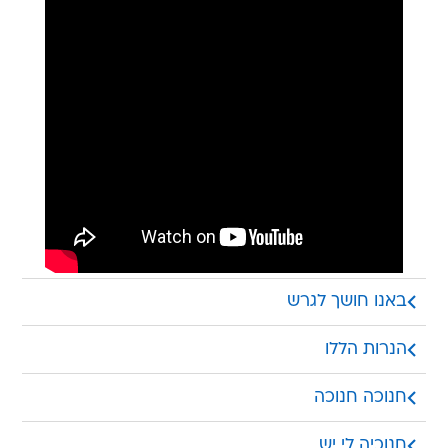
באנו חושך לגרש
הנרות הללו
באנו חושך לגרש, בידינו אור ואש. כל אחד הוא אור
קטן, וכולנו אור איתן. סורה חושך, הלאה שחור! סורה
חנוכה חנוכה
מפני האור! ציל-ציל-ציל בפעמונים, מי אנחנו? -
הנרות הללו שאנו מדליקין הנרות הללו שאנו מדליקין
סביבונים. לנו רגל אחת, אם ניפול - גם לא נפחד.
על הניסים ועל הנפלאות ועל המלחמות ועל התשועות
חנוכיה לי יש