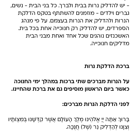
- יש להדליק נרות בבית ולברך. כל בני הבית - נשים,
גברים וילדים - מוזמנים להשתתף בטקס הדלקת
הנרות ולהדליק את הנרות בעצמם. על פי מנהג
הספרדים, יש להדליק רק חנוכייה אחת בכל בית.
האשכנזים נוהגים שכל אחד ואחת מבני הבית
מדליקים חנוכייה.
ברכת הדלקת נרות
על הנרות מברכים שתי ברכות במהלך ימי החנוכה
כאשר ביום הראשון מוסיפים גם את ברכת שהחיינו.
לפני הדלקת הנרות מברכים:
בָּרוּךְ אַתָּה יְיָ אֱלֹהֵינוּ מֶלֶךְ הָעוֹלָם אֲשֶׁר קִדְּשָׁנוּ בְּמִצְוֹתָיו
וְצִוָּנוּ לְהַדְלִיק נֵר (שֶׁל) חֲנֻכָּה.