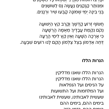
וּפָרְצוּ חוֹמוֹת מִגְדָּלַי וְטִמְּאוּ כָּל הַשְּׁמָנִים
וּמִנּוֹתַר קַנְקַנִּים נַעֲשָׂה נֵס לַשּׁוֹשַׁנִּים
בְּנֵי בִינָה יְמֵי שְׁמוֹנָה קָבְעוּ שִׁיר וּרְנָנִים.
חֲשׂוֹף זְרוֹעַ קָדְשֶׁךָ וְקָרֵב קֵץ הַיְשׁוּעָה
נְקֹם נִקְמַת עֲבָדֶיךָ מֵאֻמָּה הָרְשָׁעָה
כִּי אָרְכָה הַשָּׁעָה וְאֵין קֵץ לִימֵי הָרָעָה
דְּחֵה אַדְמוֹן בְּצֵל צַלְמוֹן הָקֵם לָנוּ רוֹעִים שִׁבְעָה.
הנרות הללו
הנרות הללו שאנו מדליקין
הנרות הללו שאנו מדליקין
על הניסים ועל הנפלאות
ועל המלחמות ועל התשועות
שעשית לאבותינו, שעשית לאבותינו
בימים ההם, בימים ההם