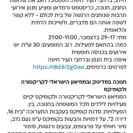
ה-31, ברחבי העיר חיפה. הפסטיבל חוגג את שלושת
החגים, חנוכה, כריסטמס ורמדאן ומציע מגוון אירועי
תרבות שנותנים הרגשה של בית לכולם - ללא קשר
לשפה אותה הם מדברים, ולשייכות הדתית
והלאומית.
מתי: 29-17 בדצמבר, 21:00-11:00
כמה: בהתאם לפעילות. רוב המופעים: 30 ש"ח. יש
אירועים בכניסה חופשית
איפה: בית הגפן וברחבי העיר חיפה
לפרטים: כרטיסים,
https://did.li/2gOaa
חנוכה במדיטק ובמוזיאון הישראלי לקריקטורה
ולקומיקס
המוזיאון הישראלי לקריקטורה ולקומיקס יקיים
פעילויות לילדים ולכל המשפחה בחנוכה. בין
הפעילויות: סדנת קומיקס בעקבות התערוכה "בית 16,
דירה 2", על דמויות והבעות בקומיקס ע"פ נעם נדב,
סיור חוויתי על פרצופים, צבעים ורגשות, סיפור