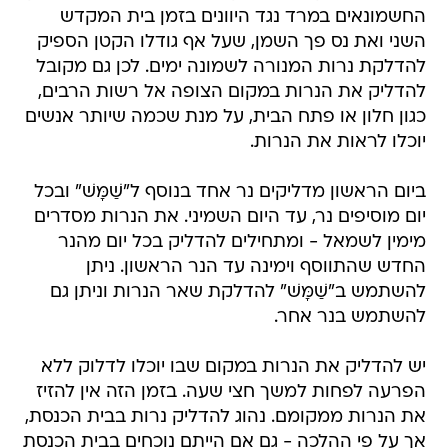
החשמונאים במרד נגד היוונים בזמן בית המקדש
השני ואת נס פך השמן, שעל אף גודלו הקטן הספיק
להדלקת נרות המנורה לשמונה ימים. לכן גם מקובל
להדליק את הנרות במקום הצופה אל רשות הרבים,
כגון חלון או פתח הבית, על מנת שכמה שיותר אנשים
יוכלו לראות את הנרות.
ביום הראשון מדליקים נר אחד בנוסף ל"שַׁמָּשׁ" ובכל
יום מוסיפים נר, עד היום השמיני. את הנרות מסדרים
מימין לשמאל - ומתחילים להדליק בכל יום מהנר
החדש שהתווסף וימינה עד הנר הראשון. ניתן
להשתמש ב"שַׁמָּשׁ" להדלקת שאר הנרות וניתן גם
להשתמש בנר אחר.
יש להדליק את הנרות במקום שבו יוכלו לדלוק ללא
הפרעה לפחות למשך חצי שעה. בזמן הזה אין להזיז
את הנרות ממקומם. נהוג להדליק נרות בבית הכנסת,
אך על פי ההלכה - גם אם הייתם נוכחים בבית הכנסת