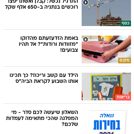
התרגיל נכשל: קבלן ואשתו יפצו
רוכשים בנתניה ב-650 אלף שקל
כסף
באמת הזדעזעתם מהדוקו
"מזוודות ורודות"? אל תהיו
צבועים!
סלבס
הילד עם קשב וריכוז? כך תכינו
אותו השבוע לקראת הביה"ס
בריאות
השאלון שיעשה לכם סדר - מי
המפלגה שהכי מתאימה לעמדות
שלכם?