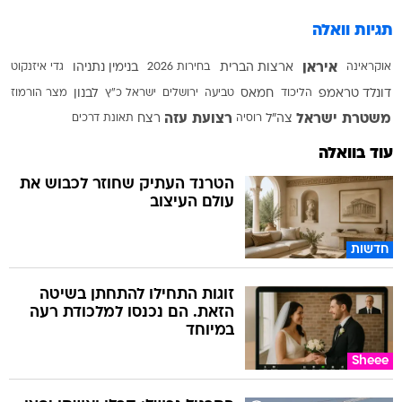
תגיות וואלה
איראן
אוקראינה
ארצות הברית
בחירות 2026
בנימין נתניהו
גדי איזנקוט
דונלד טראמפ
הליכוד
חמאס
טביעה
ירושלים
ישראל כ"ץ
לבנון
מצר הורמוז
משטרת ישראל
רצועת עזה
צה"ל
רוסיה
רצח
תאונת דרכים
עוד בוואלה
הטרנד העתיק שחוזר לכבוש את
עולם העיצוב
חדשות
זוגות התחילו להתחתן בשיטה
הזאת. הם נכנסו למלכודת רעה
במיוחד
Sheee