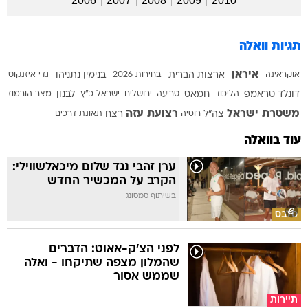
2006
2007
2008
2009
2010
תגיות וואלה
איראן
אוקראינה
ארצות הברית
בחירות 2026
בנימין נתניהו
גדי איזנקוט
דונלד טראמפ
הליכוד
חמאס
טביעה
ירושלים
ישראל כ"ץ
לבנון
מצר הורמוז
משטרת ישראל
רצועת עזה
צה"ל
רוסיה
רצח
תאונת דרכים
עוד בוואלה
ערן זהבי נגד שלום מיכאלשווילי:
הקרב על המכשיר החדש
בשיתוף סמסונג
סלבס
לפני הצ'ק-אאוט: הדברים
שהמלון מצפה שתיקחו - ואלה
שממש אסור
תיירות