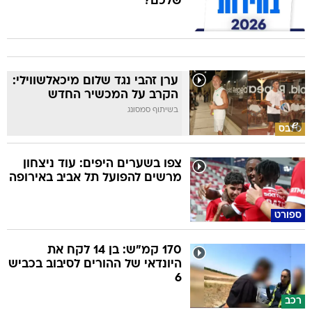
שלכם?
ערן זהבי נגד שלום מיכאלשווילי:
הקרב על המכשיר החדש
בשיתוף סמסונג
סלבס
צפו בשערים היפים: עוד ניצחון
מרשים להפועל תל אביב באירופה
ספורט
170 קמ"ש: בן 14 לקח את
היונדאי של ההורים לסיבוב בכביש
6
רכב