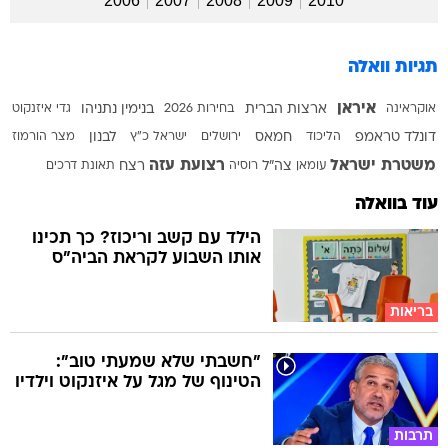
2006
2007
2008
2009
2010
תגיות וואלה
איראן
אוקראינה
ארצות הברית
בחירות 2026
בנימין נתניהו
גדי איזנקוט
דונלד טראמפ
הליכוד
חמאס
ירושלים
ישראל כ"ץ
לבנון
מצר הורמוז
משטרת ישראל
רצועת עזה
עומאן
צה"ל
רוסיה
רצח
תאונת דרכים
עוד בוואלה
הילד עם קשב וריכוז? כך תכינו
אותו השבוע לקראת הביה"ס
בריאות
"חשבתי שלא שמעתי טוב":
הטינוף של מגל על איזנקוט וילדיו
תרבות