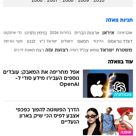
2006
2007
2008
2009
2010
תגיות וואלה
איראן
אוקראינה
ארצות הברית
בחירות 2026
בנימין נתניהו
גדי איזנקוט
דונלד טראמפ
הליכוד
חמאס
ירושלים
ישראל כ"ץ
לבנון
מצר הורמוז
משטרת ישראל
רצועת עזה
עומאן
צה"ל
רוסיה
רצח
תאונת דרכים
עוד בוואלה
אפל מחריפה את המאבק: עובדים
נוספים העבירו מידע סודי ל-
OpenAI
טכנולוגיה
הדרך הפשוטה להפוך כפכפי
אצבע לפיס הכי שיק בארון
הנעליים
אופנה