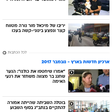
בה
יריבו של מיכאל מור נורה מטווח
קצר ונפצע בינוני-קשה בעכו
קה
הגטאות
לכל הכתבות
קראינה
ארכיון חדשות בארץ - נובמבר 2017
"אמרו שיחטפו את כולנו": הנער
שחגג בר מצווה משחזר את רגעי
האימה
בוטלה השביתה שהייתה אמורה
להתקיים בנתב"ג בסוף השבוע