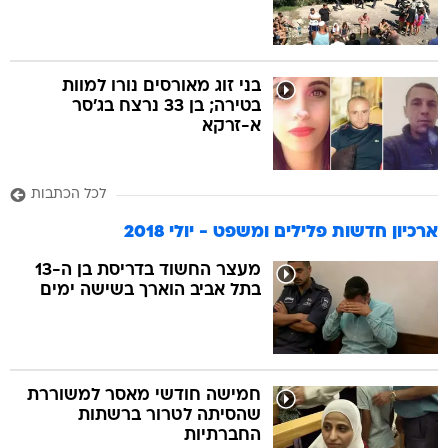
בני זוג מאורסים נורו למוות
בטירה; בן 33 נרצח בג'סר
א-זרקא
לכל הכתבות
ארכיון חדשות פלילים ומשפט - יולי 2018
מעצר החשוד בדריסת בן ה-13
בתל אביב הוארך בשישה ימים
חמישה חודשי מאסר למשוררת
שהסיתה לטרור ברשתות
החברתיות