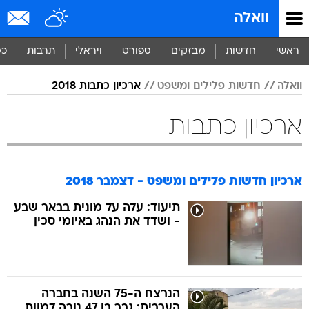
וואלה
ראשי
חדשות
מבזקים
ספורט
ויראלי
תרבות
כס
וואלה
חדשות פלילים ומשפט
ארכיון כתבות 2018
ארכיון כתבות
ארכיון חדשות פלילים ומשפט - דצמבר 2018
תיעוד: עלה על מונית בבאר שבע
- ושדד את הנהג באיומי סכין
הנרצח ה-75 השנה בחברה
הערבית: גבר בן 47 נורה למוות