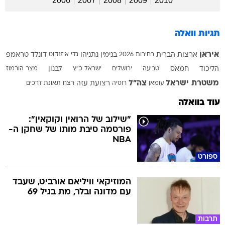
2006
2007
2008
2009
2010
תגיות וואלה
איראן
ארצות הברית
בחירות 2026
בנימין נתניהו
גדי איזנקוט
דונלד טראמפ
הליכוד
חמאס
טביעה
ירושלים
ישראל כ"ץ
לבנון
מצר הורמוז
משטרת ישראל
צה"ל
עומאן
רוסיה
רצועת עזה
רצח
תאונת דרכים
עוד בוואלה
"שילוב של הרואין וקוקאין":
פורסמה סיבת מותו של שחקן ה-
NBA
ספורט
המוזיקאי וויליאם אורביט, שעבד
עם מדונה ובלר, מת בגיל 69
תרבות