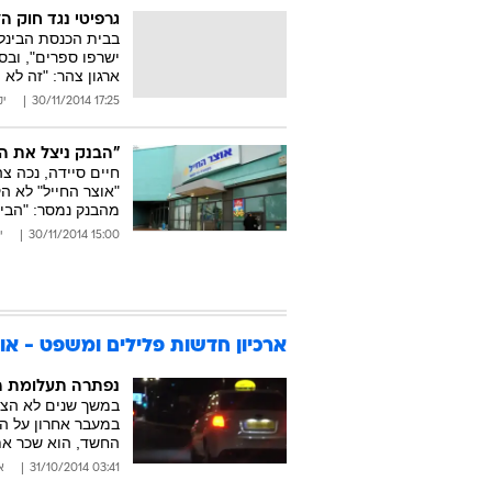
גרפיטי נגד חוק ה
בבית הכנסת הבינלא
ישרפו ספרים", וב
ארגון צהר: "זה לא מ
17:25 30/11/2014
יק
"הבנק ניצל את העיוורון
חיים סיידה, נכה צה
"אוצר החייל" לא ה
מהבנק נמסר: "הביע
15:00 30/11/2014
י
ארכיון חדשות פלילים ומשפט - אוקטוב
נפתרה תעלומת המ
במשך שנים לא הצל
במעבר אחרון על הת
החשד, הוא שכר את
03:41 31/10/2014
א