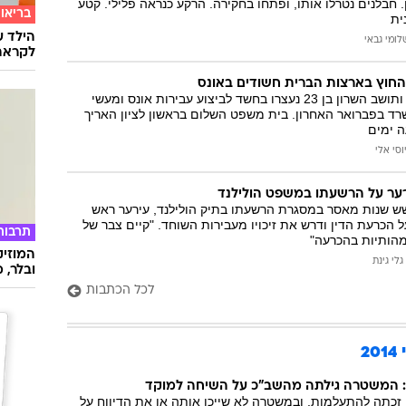
חבלנים נטרלו אותו, ופתחו בחקירה. הרקע כנראה פלילי. קטע
בריאו
הילד ע
לומי גבאי
לקראת
החוץ בארצות הברית חשודים באונס
תושב גוש דן בן 26 ותושב השרון בן 23 נעצרו בחשד לביצוע עבירות אונס ומעשי
ד בפברואר האחרון. בית משפט השלום בראשון לציון האריך
 ימים
וסי אלי
ער על הרשעתו במשפט הולילנד
שש שנות מאסר במסגרת הרשעתו בתיק הולילנד, עירער ראש
כרעת הדין ודרש את זיכויו מעבירות השוחד. "קיים צבר של
תרבות
הותיות בהכרעה"
המוזיק
גלי גינת
ובלר, מ
לכל הכתבות
2
השיחה למוקד 100 זכתה להתעלמות, ובמשטרה לא שייכו אותה או את הדיווח על