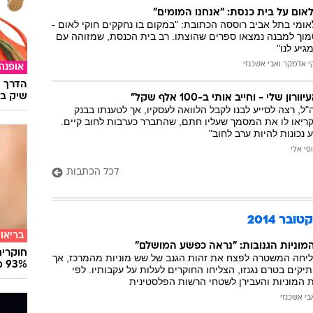
לאום על בית כנסת: "אנחנו המומים"
ומי בתל אביב רוססה הכתובת: "במקום בו נחקקים חוקי לאום -
סמוך למבנה נמצאו ספרים שהוצתו. רב בית הכנסת, שמזוהה עם
גיע לנו"
י אדמקר
ו
אבי אשכנזי
אופנה
הדרך ה
שיק בא
 שלי - וחייב אותי ב-100 אלף שקל"
"ל, רצה לסייע לבנו לקבל הלוואה לעסקיו, אך לטענתו בבנק
קריאו לו את המסמך שעליו חתם, שהתברר כערבות לחוב קיים.
 נכונות להיות ערב לחוב"
וסי אלי
לכל הכתבות
ר 2014
בריאו
וניות הגנובות: "נראה כפשע המושלם"
חוקרים
יחה המשטרה לפצח את זהות הגנב של שש מוניות מהמרכז, אך
93% מנגיפי הסרטן
יקים בטרם נגנזו, הצליחו החוקרים לעלות על עקבותיו. לפי
 המוניות והעבירן לשטחי הרשות הפלסטינית
בי אשכנזי