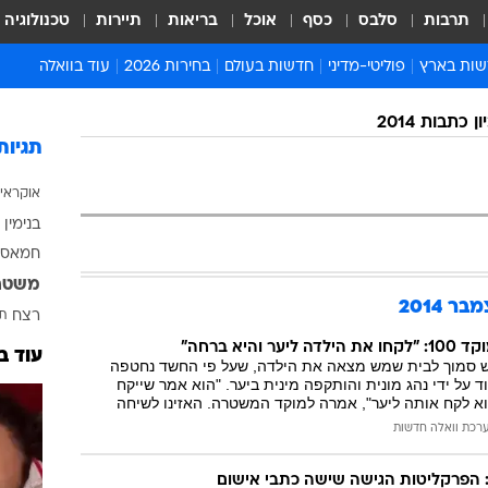
תרבות
סלבס
כסף
אוכל
בריאות
תיירות
טכנולוגיה
ות בארץ
פוליטי-מדיני
חדשות בעולם
בחירות 2026
עוד בוואלה
ועים בארץ
פוליטיקה וממשל
המזרח התיכון
דעות ופרשנויות
ן כתבות 2014
ות פלילים ומשפט
יחסי חוץ
אירופה
סרי ושלזינגר
תגיות
וך
אמריקה
פרויקטים מיוחדים
אוקראי
אלים בחו"ל
אסיה והפסיפיק
אסור לפספס
בנימין 
אות
אפריקה
מדע וסביבה
חמאס
ה ורווחה
הנחיות פיקוד העור
משטר
ארכיון מדורים
 2014
רצח
תא
זמני כניסת שבת
 והיא ברחה"
עוד ב
 סמוך לבית שמש מצאה את הילדה, שעל פי החשד נחטפה
לוח חופשות וחגים
על ידי נהג מונית והותקפה מינית ביער. "הוא אמר שייקח
לוח שנה
א לקח אותה ליער", אמרה למוקד המשטרה. האזינו לשיחה
רכת וואלה חדשות
חדשות יהדות
חדשות המשפט
 הפרקליטות הגישה שישה כתבי אישום