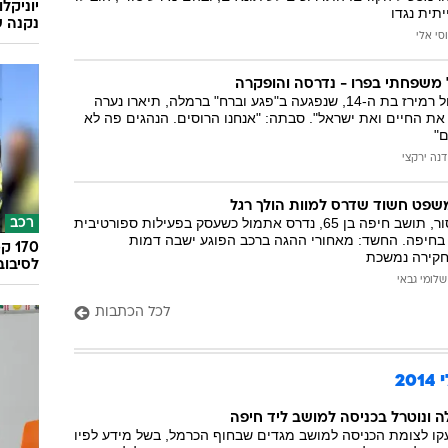
יוניקל
תית נגדו
נקנה ש
וסי אלי
ל משפחתי בפרו - נדרסה והופקרה
במשפחתה של ניקול רמירז בת ה-14, שנפגעה ב"פגע וברח" ברמלה, תיארו נערה
ת החיים ואת ישראל". סבתה: "אנחנו הרוסים. הנהגים פה לא
"
דנה ירקצי
שפט חשוד שדרס למוות הולך רגל
יחזקאל אליאס מנסור, תושב חיפה בן 65, נדרס אתמול כשעסק בפעילות ספורטיבית
רכב
בחיפה. החשד: מאחורי ההגה ברכב הפוגע ישבה דמות
חקירה נמשכת
לסיבוב
שלומי גבאי
לכל הכתבות
2
 ונוטרל בכניסה למושב ליד חיפה
קו לצומת הכניסה למושב מגדים שבחוף הכרמל, בשל מידע לפיו