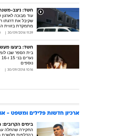
חשד: ניצב-משנה 
עוד מבוכה לארגון 
שקיבל את דרגתו ר
מתמקדת בזווית ה
11:39 30/09/2014
ע
חשד: ביצעו מעשה סדום בבת 
בית הספר שבו לומ
נ
נוספים
10:16 30/09/2014
א
ארכיון חדשות פלילים ומשפט - אוגוסט
בימים הקרובים: 
החקירה שהחלה עם
בהדלפות מלשכת הרמ