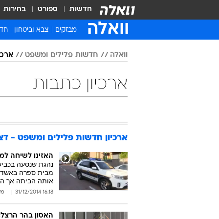
חדשות
ספורט
בחירות
וואלה
מבזקים
צבא וביטחון
חדש
איר
וואלה
חדשות פלילים ומשפט
ארכיו
חדש
חינ
ארכיון כתבות
ישר
ברי
חבר
ארכיון חדשות פלילים ומשפט - דצמבר
האזינו לשיחה למוקד 100: "לקחו את הילדה ליער
נהגת שנסעה בכביש
מבית ספרה באשדוד 
אותה הביתה אך הו
16:18 31/12/2014
מע
האסון בהר הרצל: