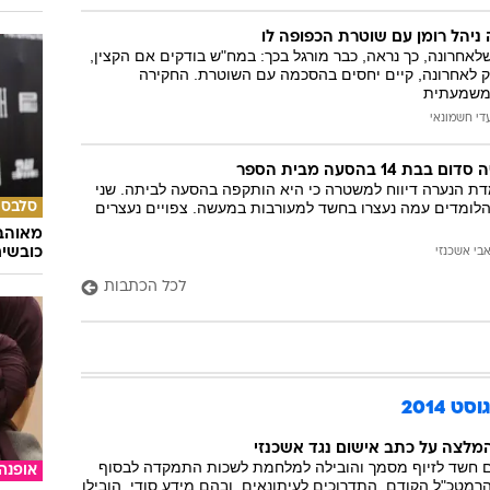
ניהל רומן עם שוטרת הכפופה לו
שלאחרונה, כך נראה, כבר מורגל בכך: במח"ש בודקים אם הקצין,
ק לאחרונה, קיים יחסים בהסכמה עם השוטרת. החקירה
משמעתית
די חשמונאי
14 בהסעה מבית הספר
דת הנערה דיווח למשטרה כי היא הותקפה בהסעה לביתה. שני
ערים בני 15 ו-16 הלומדים עמה נעצרו בחשד למעורבות במעשה. צפויים נעצרים
סלבס
מאוהבי
כובשי
בי אשכנזי
לכל הכתבות
 2014
המלצה על כתב אישום נגד אשכנזי
 חשד לזיוף מסמך והובילה למלחמת לשכות התמקדה לבסוף
אופנה
טכ"ל הקודם. התדרוכים לעיתונאים, ובהם מידע סודי, הובילו