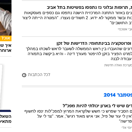
, תרופות ובלוני גז נתפסו בפשיטות בתל אביב
טה על 11 מבנים באזור התחנה המרכזית הישנה נתפסו גם כספים מעסקאות
סמים, תרופות גנובות ובשר ממקור לא ידוע. 2 חשודים נעצרו. "המטרה הייתה ליצור
ב התושבים"
בי אשכנזי
אוכל
פרוטקציה בבינתחומי: הדרישות של זקן
איך שף
סם מסרונים שהועברו בין ראש הממשלה לשעבר לראש לשכתו במהלך
ארוחה 
מרט הפציר בזקן להיפטר מעורך דינה - והיא ביקשה בתמורה
עבודה לבנה
ערכת וואלה חדשות
לכל הכתבות
ר 2014
ים שיש לי בארון יכולתי להיות מפכ"ל
ם הסביר שפרש כי חשש שלקראת המרוץ למפכ"לות ינסו לחשוף
אין לי עור של פיל, אני איש מאוד רגיש", אמר. "צר לי על
השאלון
פרישה"
מתאימ
יוסי אלי