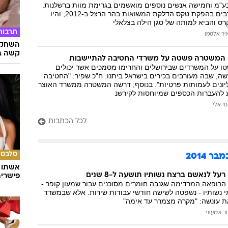
ע"מ וחמישה אנשים נוספים מואשמים בגרימת מוות ברשלנות.
המייל האדום
הנאשמים היו מעורבים בהפקת טקס הדלקת המשואות בהר הרצל ב-2012, והיו
ס והביא למותה של סגן הילה בצלאלי
תרבות
יר אלטמן
השחקני
קשה ב
המשטרה פשטה על משרדי החטיבה להתיישבות
י להב 433 פשטו על המשרדים שבירושלים והחרימו מסמכים אשר יכולים
ה, שבה מעורבים בכירים בישראל ביתנו. ח"כ שפיר: "החטיבה
יונים לעמותות פרטיות". בנוסף, דרשה המשטרה ממשרד האוצר
ע להעברות הכספים שמיוחסות לקירשנ
סי אלי
לכל הכתבות
סלבס
 2014
אשתו ש
ל לנאשם ברצח נשותיו תושעה ל-8 שנים
פישרית
 הרופאה המרדימה שגנבה חומרים מסוכנים עבור שמעון קופר -
נשותיו - נשפטה לשישה חודשי עבודות שירות. אלא שבמשרד
ת עונשה: "מקרה מצמרר עד אימה"
ר שמעוני