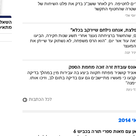
ים לחטיפה. רק לאחר ששב"כ בדק את פלט השיחות של
משטרה שהחטוף התקשר
יוסי אלי
השאלון
מתאימ
לצת, אנחנו נילחם שיירקב בכלא"
ס, שהחשוד ברציחתה נעצר אחרי תשע שנות חקירה, הביעו
ראה עוד אור יום. "הוא הרס משפחה, לא נשתוק עד שייתן את
 המעצר
יניר יגנה
ונס עובדת זרה זוכה מחמת הספק
וניד קושניר מפתח תקווה ביצע בה עבירות מין במהלך בדיקה
בעו כי מעשיו מתיישבים גם עם בדיקה בתום לב, וזיכו אותו.
מנה"
לי גינת
לכל הכתבות
20
ן עם מאות ספרי תורה בכביש 6