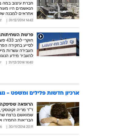
חברת עיצוב במה ב
אחראים למבנה שקר
14:42 31/12/2014
יא
פרשת השחיתות: 
חוקר
לסייע בחקירה הפרש
העבירה עשרות מיל
להעביר מידע הנוג
14:40 31/12/2014
יו
ארכיון חדשות פלילים ומשפט - נובמבר
הרופאה שסיפקה רע
ד"ר מריה זקוטסקי,
שמואשם ברצח שתי 
הבריאות החמירו א
20:11 30/11/2014
מו