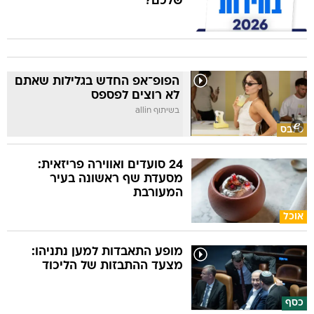
שלכם?
הפופ־אפ החדש בגלילות שאתם
לא רוצים לפספס
בשיתוף allin
סלבס
24 סועדים ואווירה פריזאית:
מסעדת שף ראשונה בעיר
המעורבת
אוכל
מופע התאבדות למען נתניהו:
מצעד ההתבזות של הליכוד
כסף