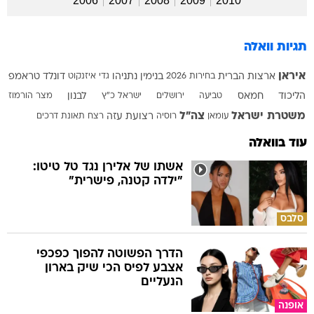
2006
2007
2008
2009
2010
תגיות וואלה
איראן
ארצות הברית
בחירות 2026
בנימין נתניהו
גדי איזנקוט
דונלד טראמפ
הליכוד
חמאס
טביעה
ירושלים
ישראל כ"ץ
לבנון
מצר הורמוז
משטרת ישראל
צה"ל
עומאן
רוסיה
רצועת עזה
רצח
תאונת דרכים
עוד בוואלה
אשתו של אלירן נגד טל טיטו:
"ילדה קטנה, פישרית"
סלבס
הדרך הפשוטה להפוך כפכפי
אצבע לפיס הכי שיק בארון
הנעליים
אופנה