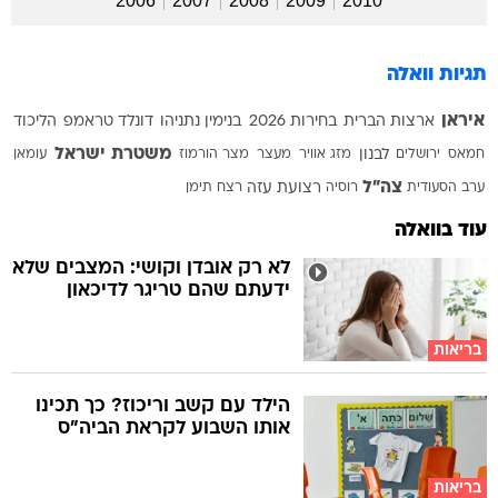
2006
2007
2008
2009
2010
תגיות וואלה
איראן
ארצות הברית
בחירות 2026
בנימין נתניהו
דונלד טראמפ
הליכוד
משטרת ישראל
חמאס
ירושלים
לבנון
מזג אוויר
מעצר
מצר הורמוז
עומאן
צה"ל
ערב הסעודית
רוסיה
רצועת עזה
רצח
תימן
עוד בוואלה
לא רק אובדן וקושי: המצבים שלא
ידעתם שהם טריגר לדיכאון
בריאות
הילד עם קשב וריכוז? כך תכינו
אותו השבוע לקראת הביה"ס
בריאות