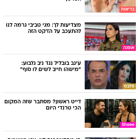
בריאות
מצדיעות לך: מגי טביבי גרמה לנו
להתעכב על הז'קט הזה
אופנה
עינב בובליל נגד ניב גלבוע:
"מישהו חייב לשים לו סוף"
סלבס
דייט ראשון? מסתבר שזה המקום
הכי טרנדי היום
Sheee