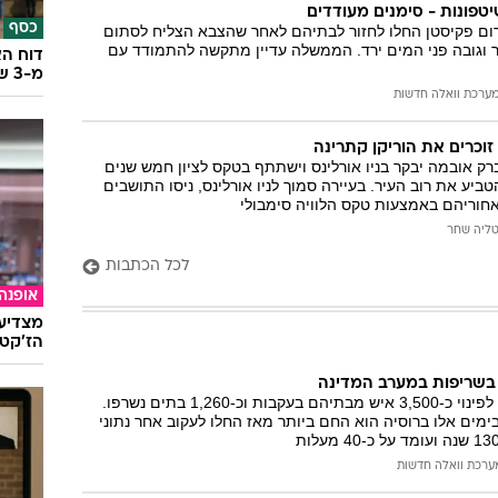
טפונות - סימנים מעודדים
כסף
ם פקיסטן החלו לחזור לבתיהם לאחר שהצבא הצליח לסתום
וגובה פני המים ירד. הממשלה עדיין מתקשה להתמודד עם
דוח הא
מ-3 שנים
ערכת וואלה חדשות
וכרים את הוריקן קתרינה
ק אובמה יבקר בניו אורלינס וישתתף בטקס לציון חמש שנים
ביע את רוב העיר. בעיירה סמוך לניו אורלינס, ניסו התושבים
חוריהם באמצעות טקס הלוויה סימבולי
ליה שחר
לכל הכתבות
אופנה
מצדיעו
הז'קט 
שריפות הענק גרמו לפינוי כ-3,500 איש מבתיהם בעקבות וכ-1,260 בתים נשרפו.
בימים אלו ברוסיה הוא החם ביותר מאז החלו לעקוב אחר נתוני
ערכת וואלה חדשות