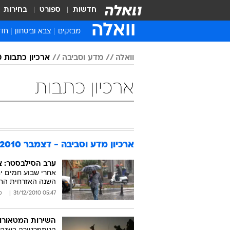
חדשות
ספורט
בחירות
וואלה
מבזקים
צבא וביטחון
חדש
איר
וואלה
מדע וסביבה
ארכיון כתבות 2010
חדש
חינ
ארכיון כתבות
ישר
ברי
חבר
ארכיון מדע וסביבה - דצמבר 2010
ערב הסילבסטר: צ
אחרי שבוע חמים יח
השנה האזרחית החד
05:47 31/12/2010
מ
השירות המטאורולוגי: 2010 היתה הח