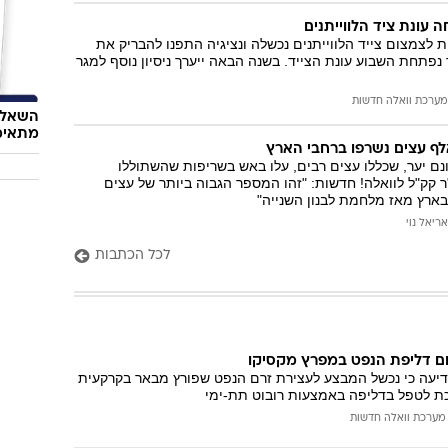
חה עונת ציד הלווייתנים
ת לצמצום צייד הלווייתנים נכשלה ונציגיה התפנו להבריק את
נפתחת השבוע עונת הצייד. בשנה הבאה ייערך ניסיון נוסף למגר
מערכת וואלה חדשות
השאלון
מתאימ
לה מ-3,000 דונם יער, שכללו עצים רבים, עלו באש בשריפות שהשתוללו
"ר קק"ל לוואלה! חדשות: "זהו המספר הגבוה ביותר של עצים
בארץ מאז מלחמת לבנון השנייה"
אריאל נוי
לכל הכתבות
לום דליפת הנפט במפרץ מקסיקו
ת הנפט BP הודיעה כי נכשל המבצע לעצירת זרם הנפט שפורץ מבאר בקרקעית
כת לטפל בדליפה באמצעות רובוט תת-ימי
מערכת וואלה חדשות