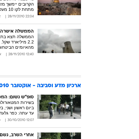
הקרובים יימשך מזג
מתחת לקו 10 מעלות
22:04 28/11/2010
א
הממשלה אישרה: 2.2 מיליארד ש' למאבק בגזי הח
הממשלה תצא בתוכנ
2.2 מיליארד שקל
מהאיומים הביטחוני
12:40 28/11/2010
א
ארכיון מדע וסביבה - אוקטובר 2010
סופ"ש גשום: הממ
בשירות המטאורולוג
ביום ראשון ושני, 
עד עתה: כפר גלעדי
12:07 30/10/2010
מ
אחרי השרב, גשם