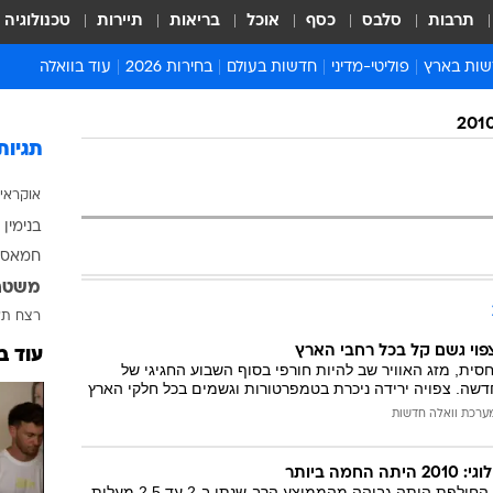
תרבות
סלבס
כסף
אוכל
בריאות
תיירות
טכנולוגיה
ות בארץ
פוליטי-מדיני
חדשות בעולם
בחירות 2026
עוד בוואלה
ועים בארץ
פוליטיקה וממשל
המזרח התיכון
דעות ופרשנויות
ות פלילים ומשפט
יחסי חוץ
אירופה
סרי ושלזינגר
תגיות
וך
אמריקה
פרויקטים מיוחדים
אוקראי
אלים בחו"ל
אסיה והפסיפיק
אסור לפספס
בנימין 
אות
אפריקה
מדע וסביבה
חמאס
ה ורווחה
הנחיות פיקוד העור
משטר
ארכיון מדורים
רצח
תא
זמני כניסת שבת
פוי גשם קל בכל רחבי הארץ
עוד ב
סית, מזג האוויר שב להיות חורפי בסוף השבוע החגיגי של
לוח חופשות וחגים
שה. צפויה ירידה ניכרת בטמפרטורות וגשמים בכל חלקי הארץ
לוח שנה
ערכת וואלה חדשות
חדשות יהדות
חדשות המשפט
מה ביותר
הטמפרטורה בשנה החולפת היתה גבוהה מהממוצע הרב-שנתי ב-2 עד 2.5 מעלות