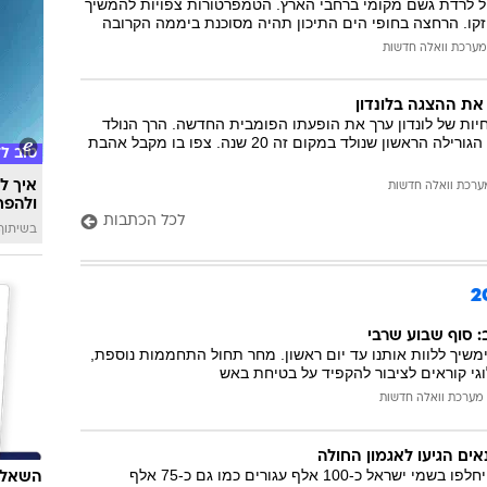
חל לרדת גשם מקומי ברחבי הארץ. הטמפרטורות צפויות להמשיך
קו. הרחצה בחופי הים התיכון תהיה מסוכנת ביממה הקרובה
מערכת וואלה חדשות
את ההצגה בלונדון
יות של לונדון ערך את הופעתו הפומבית החדשה. הרך הנולד
וחסר השם הוא גור הגורילה הראשון שנולד במקום זה 20 שנה. צפו בו מקבל אהבת
טוב ל
איך לה
ערכת וואלה חדשות
ולהפח
לכל הכתבות
בשיתוף  SWIM
: סוף שבוע שרבי
ימשיך ללוות אותנו עד יום ראשון. מחר תחול התחממות נוספת,
גי קוראים לציבור להקפיד על בטיחת באש
מערכת וואלה חדשות
אים הגיעו לאגמון החולה
בשבועות הקרובים יחלפו בשמי ישראל כ-100 אלף עגורים כמו גם כ-75 אלף
השאלון