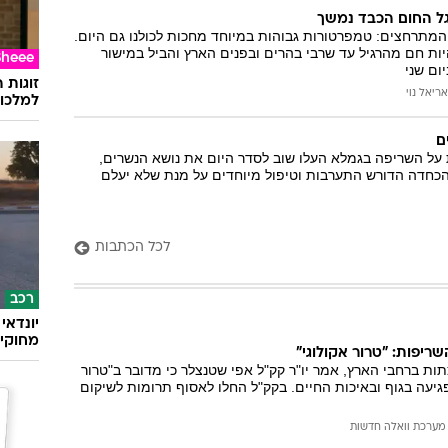
 גל החום הכבד נמשך
המתרחצים: טמפרטורות גבוהות במיוחד מחכות לכולנו גם היום.
היות חם מהרגיל עד שרבי בהרים ובפנים הארץ והביל במישור
Sheee
ום שני
זוגות 
אריאל נוי
למלכוד
ם
על השריפה בגמלא העלו שוב לסדר היום את נושא הנשרים,
הכחדה הדורש התערבות וטיפול מיוחדים על מנת שלא יעלם
לכל הכתבות
רכב
מחוקי 
שריפות: "טרור אקולוגי"
ת ברחבי הארץ, אמר יו"ר קק"ל אפי שטנצלר כי מדובר ב"טרור
גיעה בגוף ובאיכות החיים. בקק"ל החלו לאסוף תרומות לשיקום
מערכת וואלה חדשות