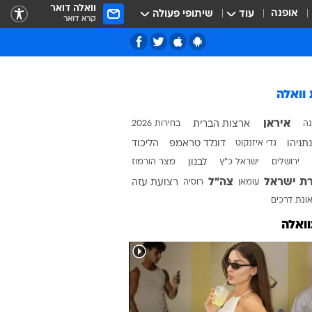
וואלה דואר
אופנה
עוד
שיתופי פעולה
קרא דואר
 וואלה
שנה ל-7 באוקטובר
איראן
נה
ארצות הברית
בחירות 2026
100 ימים למלחמה
נתניהו
גדי איזנקוט
דונלד טראמפ
הליכוד
50 שנה למלחמת יום כיפור
טבע ואיכות הסביבה
ירושלים
ישראל כ"ץ
לבנון
מצר הורמוז
ף
מדע ומחקר
חינוך במבחן
ת ישראל
צה"ל
עומאן
רוסיה
רצועת עזה
בעלי חיים
אחים לנשק
מהדורה מקומית
ונת דרכים
חלל
תל אביב
מסביב לעולם בדקה
המורדים - לוחמי הגטאות
וואלה
100 ימים לממשלת נתניהו ה-6
ירושלים
ראש השנה
בחירות בארה"ב
בחירות 2015
יום כיפור
באר שבע
משפט רומן זדורוב
חיפה
סוכות
סוגרים שנה
שנה למלחמה באוקראינה
נתניה
חנוכה
המהדורה