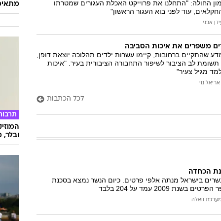
ון החולה: "התחלנו את פרוייקט האכלת העגורים שמטרתו
מתאימ
קלאים, עוד לפני בוא העגור הראשון"
ידן אבני
דים משפרים את איכות הסביבה
 שהתקיים ברחובות, קיימו עשרות ילדים תהלוכה יוצאת דופן,
שומת לב הציבור לשיפור התחבורה הציבורית בעיר. "איכות
מד מגיל צעיר"
אריאל נוי
לכל הכתבות
תרבות
המוזיק
ובלר, מ
נת הכחדה
נשרים בישראל מנתה אלפי פרטים. כיום הנשר נמצא בסכנת
נת 2009 עמד על 204 בלבד
ערכת וואלה