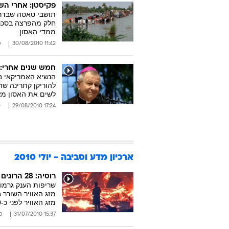
פקיסטן: אחרי השי
תושבי טאטה שבדרו
חלק מהפרצה בסכר 
ממדי האסון
11:42 30/08/2010
מ
חמש שנים אחרי: ז
הנשיא האמריקאי בר
להוריקן קתרינה שהט
לשים את האסון מא
17:24 29/08/2010
ט
ארכיון מדע וסביבה - יולי 2010
רוסיה: 28 הרוגים בשריפות במערב המדינה
מזג האוויר השורר 
מזג האוויר לפני כ-130 שנה ועומד על כ-40 מעלות
15:37 31/07/2010
מ