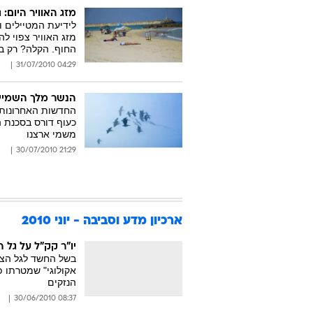
מזג האוויר היום:
לידיעת המטיילים ו
מזג האוויר צפוי ל
החוף. הקלה? רק בי
04:29 31/07/2010
הנשר מלך השמיי
החדשות האחרונות 
כעוף דורס בסכנת 
משמי ארצנו
21:29 30/07/2010
ארכיון מדע וסביבה - יוני 2010
יו"ר קק"ל על גל ה
בשל החשד לגל הצתו
אקולוגי" שמטרתו פ
הנזקים
08:37 30/06/2010