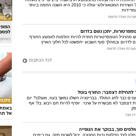
המייל האדום
צלזיוס. מנתונים של השירות המטאורולוגי עולה כי 2010 היא השנה החמה ביותר
מדידות
ערכת וואלה חדשות
סלבס
הפופ־
טמפרטורות, יתכן גשם בדרום
לפספ
ש מהרגיל הטמפרטורות חוזרת להיות הולמות לאמצע החורף.
בשיתוף llin
ם לדרום ובמהלך סוף השבוע יתפשטו לכל חלקי הארץ
מערכת וואלה חדשות
לכל הכתבות
ר לתחילת דצמבר: החורף בוטל
נים כבר לחג המולד, בבריטניה השלג נמשך בעוז, ואצלנו? יום
סלבס
 דצמבר לא מבשרת על שינוי: יוסיף להיות חם ויבש, בלי אף
פק
באמת ה
אל תהי
דן אבני
לפים פוך, בבוקר את הגופייה
לון לצד הדלקת נרות החנוכה, יכול לשכוח מזה. גם בימים