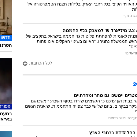
 האוויר הקיצי בכל רחבי הארץ. בלילות תצנח הטמפרטורה אל
לכס גקר
ממה
ית לאומית להפחתת פליטות גזי חממה בישראל בתקציב של
חדשות
. ראש הממשלה נתניהו: "האיום בשינוי האקלים אינו פחות
הטרנד 
ים"
ריאל נוי
לכל הכתבות
טרים יימשכו גם מחר ומחרתיים
י בבית דגן עדכנו כי הגשמים שירדו בסוף השבוע יימשכו גם
בעיקר בבקרים. ביום שלישי כבר צפויה התחממות. שיאנית הגשם
ספורט
במעמד 
ערכת וואלה חדשות
באייא
 החל לרדת ברחבי הארץ