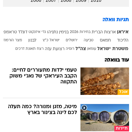
2006
2007
2008
2009
2010
תגיות וואלה
איראן
ארצות הברית
בחירות 2026
בנימין נתניהו
גדי איזנקוט
דונלד טראמפ
הליכוד
חמאס
טביעה
ירושלים
ישראל כ"ץ
לבנון
מצר הורמוז
משטרת ישראל
צה"ל
עומאן
רוסיה
רצועת עזה
רצח
תאונת דרכים
עוד בוואלה
טעמי ילדות מתעוררים לחיים:
הקבב העיראקי של נאג׳י משוק
התקווה
אוכל
מיטה, מזגן ומנורה? כמה תעלה
לכם לינה בצינור בארץ
תיירות