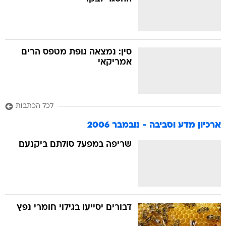
בה
סין: נמצאה גופת מטפס הרים
אמריקאי
קה
הגטאות
לכל הכתבות
קראינה
ארכיון מדע וסביבה - נובמבר 2006
שריפה במפעל סולתם ביקנעם
דבורים יסייעו בגילוי חומרי נפץ