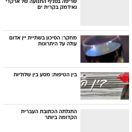
שריפה בסניף התנועה של ארקדי
גאידמק בקרית ים
בה
מחקר: הסיכון בשתיית יין אדום
עולה על היתרונות
קה
הגטאות
קראינה
בין הטיפות: מסע בין שלוליות
התגלתה הכתובת העברית
הקדומה ביותר