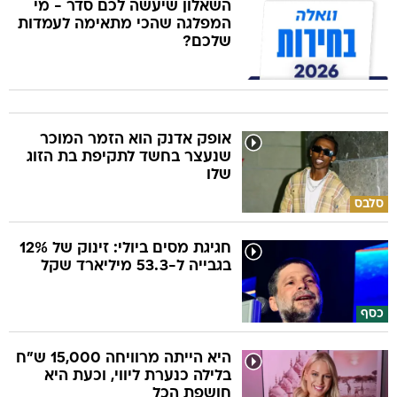
השאלון שיעשה לכם סדר - מי
המפלגה שהכי מתאימה לעמדות
שלכם?
אופק אדנק הוא הזמר המוכר
שנעצר בחשד לתקיפת בת הזוג
שלו
סלבס
חגיגת מסים ביולי: זינוק של 12%
בגבייה ל-53.3 מיליארד שקל
כסף
היא הייתה מרוויחה 15,000 ש"ח
בלילה כנערת ליווי, וכעת היא
חושפת הכל