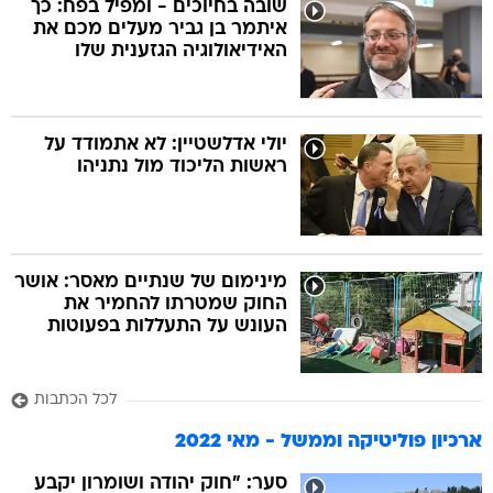
שובה בחיוכים - ומפיל בפח: כך
איתמר בן גביר מעלים מכם את
האידיאולוגיה הגזענית שלו
יולי אדלשטיין: לא אתמודד על
ראשות הליכוד מול נתניהו
מינימום של שנתיים מאסר: אושר
החוק שמטרתו להחמיר את
העונש על התעללות בפעוטות
לכל הכתבות
ארכיון פוליטיקה וממשל - מאי 2022
סער: "חוק יהודה ושומרון יקבע