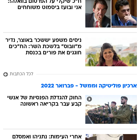
ח"כ שיקלי על הפרסום בוואלה!:
אני ובועז ביסמוט משוחחים
ניסים משפע יששכר באוצר, נדיר
מ"וובוס" בלשכת השר: הח"כים
חוגגים את פורים בכנסת
לכל הכתבות
ארכיון פוליטיקה וממשל - פברואר 2022
החוק להגדלת הפנסיות של אנשי
קבע עבר בקריאה ראשונה
אחרי העימות: נתניהו ואמסלם