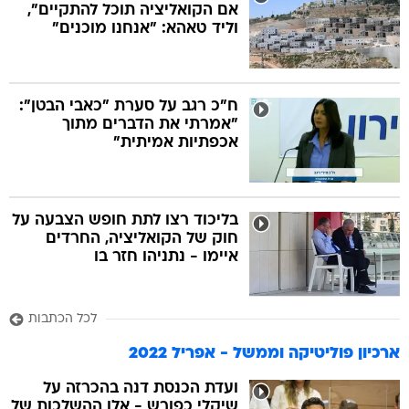
אם הקואליציה תוכל להתקיים",
וליד טאהא: "אנחנו מוכנים"
ח"כ רגב על סערת "כאבי הבטן":
"אמרתי את הדברים מתוך
אכפתיות אמיתית"
בליכוד רצו לתת חופש הצבעה על
חוק של הקואליציה, החרדים
איימו - נתניהו חזר בו
לכל הכתבות
ארכיון פוליטיקה וממשל - אפריל 2022
ועדת הכנסת דנה בהכרזה על
שיקלי כפורש - אלו ההשלכות של