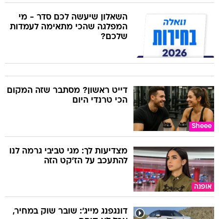
השאלון שיעשה לכם סדר - מי
המפלגה שהכי מתאימה לעמדות
שלכם?
דייט ראשון? מסתבר שזה המקום
הכי טרנדי היום
Sheee
מצדיעות לך: מגי טביבי גרמה לנו
להתעכב על הז'קט הזה
אופנה
דונגפנג מייג': שובר שוק במחיר,