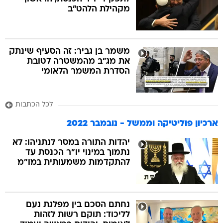
מקהילת הלהט"ב
בה
משמר בן גביר: זה הסעיף שינתק
את מג"ב מהמשטרה לטובת
הסדרת המשמר הלאומי
קה
הגטאות
לכל הכתבות
קראינה
ארכיון פוליטיקה וממשל - נובמבר 2022
יהדות התורה במסר לנתניהו: לא
נתמוך במינוי יו"ר הכנסת עד
להתקדמות משמעותית במו"מ
נחתם הסכם בין מפלגת נעם
לליכוד: תוקם רשות לזהות