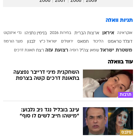
2006
2007
2008
2009
תגיות וואלה
איראן
אוקראינה
ארצות הברית
בחירות 2026
בנימין נתניהו
גדי איזנקוט
דונלד טראמפ
הליכוד
חמאס
ירושלים
ישראל כ"ץ
לבנון
מצר הורמוז
משטרת ישראל
רצועת עזה
עומאן
צה"ל
רוסיה
רצח
תאונת דרכים
עוד בוואלה
השחקנית מיני דרייבר נפצעה
בתאונת דרכים קשה בצרפת
תרבות
עינב בובליל נגד ניב גלבוע:
"מישהו חייב לשים לו סוף"
סלבס