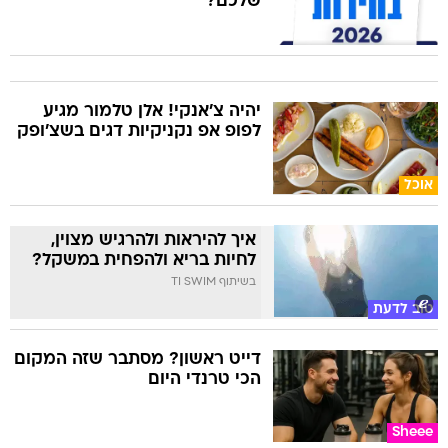
שלכם?
יהיה צ'אנקי! אלן טלמור מגיע
לפופ אפ נקניקיות דגים בשצ'ופק
אוכל
איך להיראות ולהרגיש מצוין,
לחיות בריא ולהפחית במשקל?
בשיתוף TI SWIM
טוב לדעת
דייט ראשון? מסתבר שזה המקום
הכי טרנדי היום
Sheee