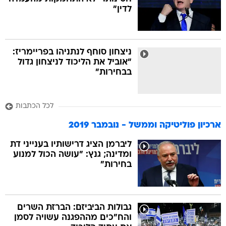
לדין"
בה
ניצחון סוחף לנתניהו בפריימריז:
"אוביל את הליכוד לניצחון גדול
בבחירות"
קה
הגטאות
לכל הכתבות
קראינה
ארכיון פוליטיקה וממשל - נובמבר 2019
ליברמן הציג דרישותיו בענייני דת
ומדינה; גנץ: "עושה הכול למנוע
בחירות"
גבולות הביביזם: הברזת השרים
והח"כים מההפגנה עשויה לסמן