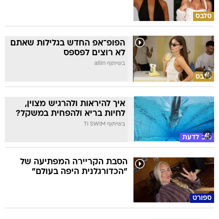
סלבס
הפופ־אפ החדש בגלילות שאתם
לא רוצים לפספס
בשיתוף allin
סלבס
איך להיראות ולהרגיש מצוין,
לחיות בריא ולהפחית במשקל?
בשיתוף TI SWIM
טוב לדעת
הסבת הקריירה המפתיעה של
"הכדורגלנית היפה בעולם"
ספורט