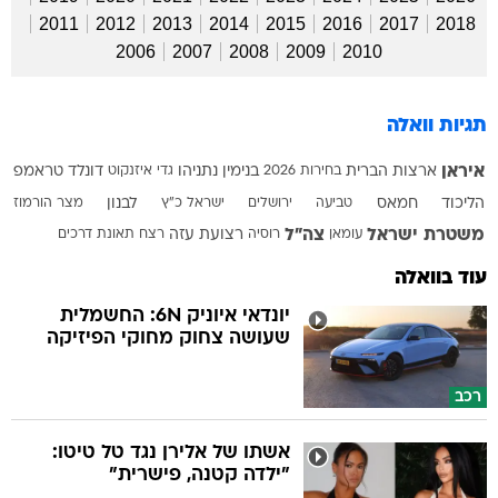
2011
2012
2013
2014
2015
2016
2017
2018
2006
2007
2008
2009
2010
תגיות וואלה
איראן
ארצות הברית
בחירות 2026
בנימין נתניהו
גדי איזנקוט
דונלד טראמפ
הליכוד
חמאס
טביעה
ירושלים
ישראל כ"ץ
לבנון
מצר הורמוז
משטרת ישראל
צה"ל
עומאן
רוסיה
רצועת עזה
רצח
תאונת דרכים
עוד בוואלה
יונדאי איוניק 6N: החשמלית
שעושה צחוק מחוקי הפיזיקה
רכב
אשתו של אלירן נגד טל טיטו:
"ילדה קטנה, פישרית"