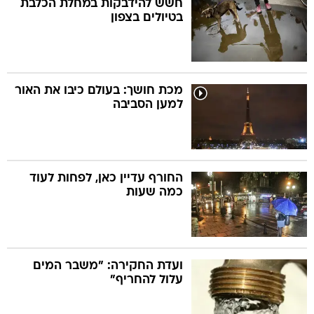
חשש להידבקות במחלת הכלבת
בטיולים בצפון
בה
מכת חושך: בעולם כיבו את האור
למען הסביבה
קה
הגטאות
קראינה
החורף עדיין כאן, לפחות לעוד
כמה שעות
ועדת החקירה: "משבר המים
עלול להחריף"