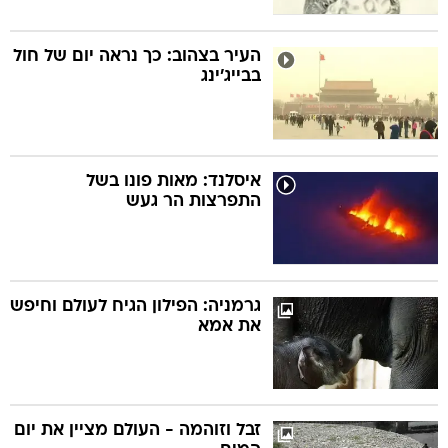
העיר בצהוב: כך נראה יום של חול
בבייג'ינג
איסלנד: מאות פונו בשל
התפרצות הר געש
גרמניה: הפילון הגיח לעולם וחיפש
את אמא
זבל וזוהמה - העולם מציין את יום