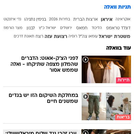
תגיות וואלה
איראן
אוקראינה
ארצות הברית
בחירות 2026
בנימין נתניהו
גדי איזנקוט
דונלד טראמפ
הליכוד
חמאס
ירושלים
ישראל כ"ץ
לבנון
מצר הורמוז
משטרת ישראל
רצועת עזה
עומאן
צה"ל
רוסיה
רצח
תאונת דרכים
עוד בוואלה
לפני הצ'ק-אאוט: הדברים
שהמלון מצפה שתיקחו - ואלה
שממש אסור
תיירות
במחלקת השיקום הזו יש בגדים
שמשנים חיים
בריאות
ערן זהבי נגד שלום מיכאלשווילי: