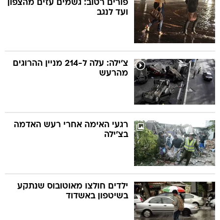
פורים רטוב: גשמים עזים מהצפון
ועד לנגב
בה
צ'ילה: עלה ל-214 מניין ההרוגים
מהרעש
קה
הגטאות
קראינה
רגעי האימה אחרי רעש האדמה
בצ'ילה
ילדים חולצו מאוטובוס שנתקע
בשיטפון באשדוד