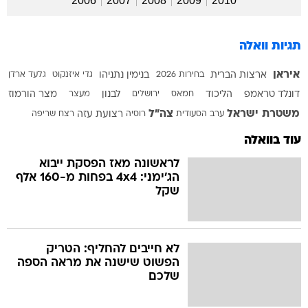
2006
2007
2008
2009
2010
תגיות וואלה
איראן
ארצות הברית
בחירות 2026
בנימין נתניהו
גדי איזנקוט
גלעד ארדן
דונלד טראמפ
הליכוד
חמאס
ירושלים
לבנון
מעצר
מצר הורמוז
משטרת ישראל
צה"ל
ערב הסעודית
רוסיה
רצועת עזה
רצח
שריפה
עוד בוואלה
לראשונה מאז הפסקת ייבוא
הג'ימני: 4x4 בפחות מ-160 אלף
שקל
לא חייבים להחליף: הטריק
הפשוט שישנה את מראה הספה
שלכם