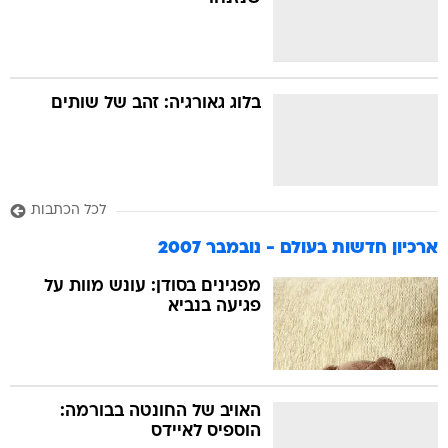
בה
בלוג גאורגיה: זהב של שותים
קה
הגטאות
לכל הכתבות
קראינה
ארכיון חדשות בעולם - נובמבר 2007
מפגינים בסודן: עונש מוות על
פגיעה בנביא
האויב של החונטה בבורמה:
הוספיס לאיידס