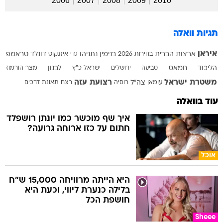
2006
2007
2008
2009
2010
תגיות וואלה
איראן
ארצות הברית
בחירות 2026
בנימין נתניהו
גדי איזנקוט
דונלד טראמפ
הליכוד
חמאס
טביעה
ירושלים
ישראל כ"ץ
לבנון
מצר הורמוז
משטרת ישראל
רצועת עזה
עומאן
צה"ל
רוסיה
רצח
תאונת דרכים
עוד בוואלה
איך שף מוכשר כמו יונתן רושפלד
חתום על כזו ארוחה גרועה?
אוכל
היא הייתה מרוויחה 15,000 ש"ח
בלילה כנערת ליווי, וכעת היא
חושפת הכל
Sheee