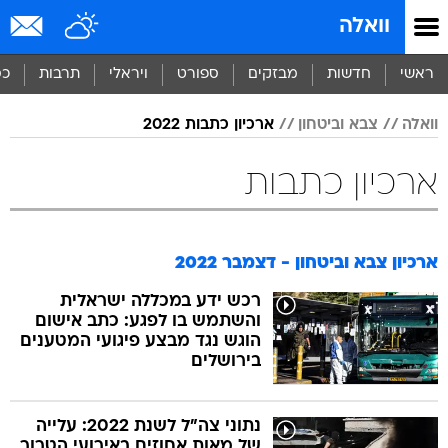
וואלה
ראשי
חדשות
מבזקים
ספורט
ויראלי
תרבות
כס
וואלה
צבא וביטחון
ארכיון כתבות 2022
ארכיון כתבות
ארכיון צבא וביטחון - דצמבר 2022
רכש ידע במכללה ישראלית
והשתמש בו לפגע: כתב אישום
הוגש נגד מבצע פיגועי המטענים
בירושלים
נתוני צה"ל לשנת 2022: עלייה
של מאות אחוזים באירועי הטרור