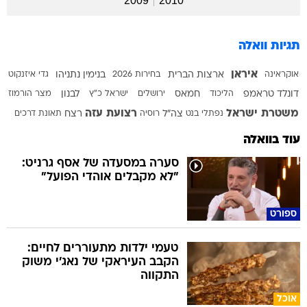
2009
2010
תגיות וואלה
איראן
אוקראינה
ארצות הברית
בחירות 2026
בנימין נתניהו
גדי איזנקוט
דונלד טראמפ
הליכוד
חמאס
ירושלים
ישראל כ"ץ
לבנון
מצר הורמוז
משטרת ישראל
רצועת עזה
נפתלי בנט
צה"ל
רוסיה
רצח
תאונת דרכים
עוד בוואלה
סערה במסעדה של אסף גרניט:
"לא מקבלים אוהדי הפועל"
ספורט
טעמי ילדות מתעוררים לחיים:
הקבב העיראקי של נאג׳י משוק
התקווה
אוכל