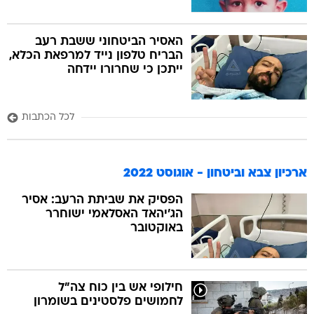
האסיר הביטחוני ששבת רעב
הבריח טלפון נייד למרפאת הכלא,
ייתכן כי שחרורו יידחה
לכל הכתבות
ארכיון צבא וביטחון - אוגוסט 2022
הפסיק את שביתת הרעב: אסיר
הג'יהאד האסלאמי ישוחרר
באוקטובר
חילופי אש בין כוח צה"ל
לחמושים פלסטינים בשומרון