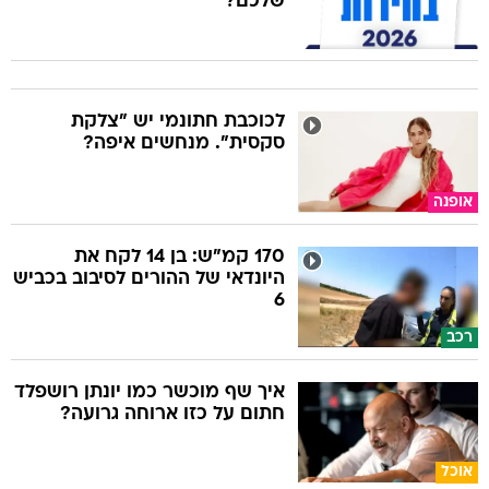
שלכם?
לכוכבת חתונמי יש "צלקת
סקסית". מנחשים איפה?
אופנה
170 קמ"ש: בן 14 לקח את
היונדאי של ההורים לסיבוב בכביש
6
רכב
איך שף מוכשר כמו יונתן רושפלד
חתום על כזו ארוחה גרועה?
אוכל