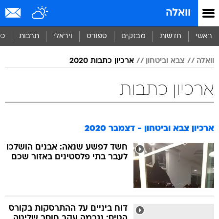
וואלה
ראשי
חדשות
מבזקים
ספורט
ויראלי
תרבות
כס
וואלה
צבא וביטחון
ארכיון כתבות 2020
ארכיון כתבות
ארכיון צבא וביטחון - דצמבר 2020
חשד לפשע שנאה: אבנים הושלכו
לעבר בתי פלסטינים באזור שכם
דוח ביניים על ההתרסקות בקורס
הטיס: נגרמה עקב חוסר שליטה