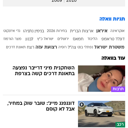
2009
2010
תגיות וואלה
איראן
אוקראינה
ארצות הברית
בחירות 2026
בנימין נתניהו
גדי איזנקוט
דונלד טראמפ
הליכוד
חמאס
ירושלים
ישראל כ"ץ
לבנון
מצר הורמוז
משטרת ישראל
רצועת עזה
נפתלי בנט
צה"ל
רוסיה
רצח
תאונת דרכים
עוד בוואלה
השחקנית מיני דרייבר נפצעה
בתאונת דרכים קשה בצרפת
תרבות
דונגפנג מייג': שובר שוק במחיר,
אבל לא קוסם
רכב