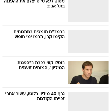
מסוק ללא טייס יצלם את ההפגנה
בתל אביב
בה
ברמב"ם תומכים במתמחים:
הקימו קרן, תרמו ימי חופש
קה
הגטאות
קראינה
בוטלו קווי רכבת ב"הפגנת
המיליון", המוחים זועמים
גרף 40 מיליון בלוטו, עשור אחרי
זכייתו הקודמת