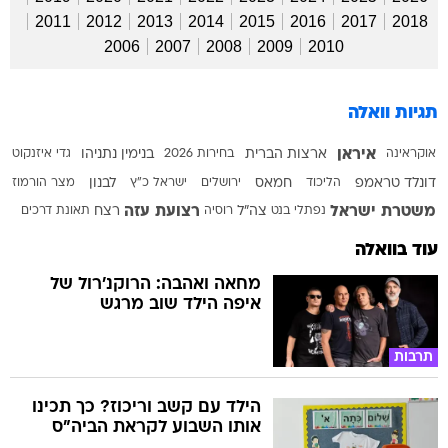
2011
2012
2013
2014
2015
2016
2017
2018
2006
2007
2008
2009
2010
תגיות וואלה
איראן
אוקראינה
ארצות הברית
בחירות 2026
בנימין נתניהו
גדי איזנקוט
דונלד טראמפ
הליכוד
חמאס
ירושלים
ישראל כ"ץ
לבנון
מצר הורמוז
משטרת ישראל
רצועת עזה
נפתלי בנט
צה"ל
רוסיה
רצח
תאונת דרכים
עוד בוואלה
מחאה ואהבה: הרוקנ'רול של
איפה הילד שוב מרגש
תרבות
הילד עם קשב וריכוז? כך תכינו
אותו השבוע לקראת הביה"ס