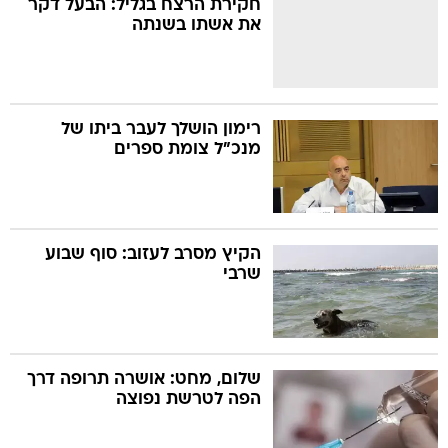
חקירת הרצח בגליל: הבעל דקר
את אשתו בשנתה
בה
רימון הושלך לעבר ביתו של
מנכ"ל צומת ספרים
קה
הגטאות
קראינה
הקיץ מסרב לעזוב: סוף שבוע
שרבי
שלום, מחט: אושרה תרופה דרך
הפה לטרשת נפוצה