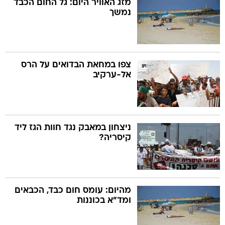
מזג האוויר היום: גל החום הכבד
נמשך
בה
צפו במחאת הבדואים על הרס
אל-ערקיב
קה
הגטאות
קראינה
ניצחון במאבק נגד חוות הגז ליד
קיסריה?
מהיום: עומס חום כבד, הכבאים
ומד"א בכוננות