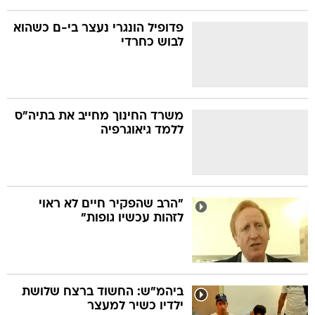
פדופיל הונגרי נעצר בי-ם כשהוא
לבוש כחרדי
משרד החינוך מחייב את בתיה"ס
ללמד גיאוגרפיה
"הרב שהפקיר חיים לא ראוי
לזהות עכשיו גופות"
ביהמ"ש: החשוד ברצח שלושת
ילדיו כשיר למעצר