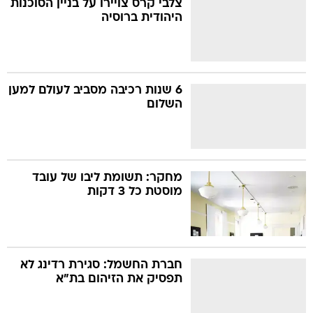
צלבי קרס צויירו על בניין הסוכנות
היהודית ברוסיה
בה
6 שנות רכיבה מסביב לעולם למען
השלום
קה
הגטאות
קראינה
מחקר: תשומת ליבו של עובד
מוסטת כל 3 דקות
חברת החשמל: סגירת רדינג לא
תפסיק את הזיהום בת"א