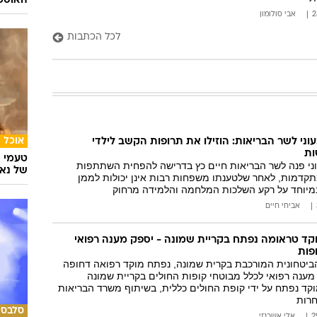
האוסט
אבי סולומון
לכל הכתבות
אוכל
ני לשר הבריאות: הוזילו את תרופות הקשב לילדי
ות
טעמי י
ני פנה לשר הבריאות חיים כץ בדרישה להפחית השתתפות
של נאג
קדמות, לאחר שלטענתו משפחות רבות אינן יכולות לממן
 במיוחד על רקע השלכות המלחמה והלמידה מרחוק
אביחי חיים
ד טראומה נפתח בקריית שמונה - יספק מענה רפואי
פות
ביטחונית המורכבת בקרית שמונה, נפתח מוקד רפואה דחופה
מענה רפואי לכלל מבוטחי קופות החולים בקריית שמונה
מוקד נפתח על ידי קופת החולים כללית, בשיתוף משרד הבריאות
חרות
סלבס
אלי אשכנזי