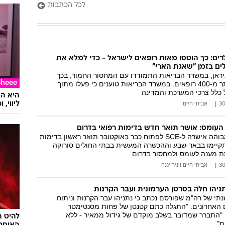
לכל הכתבות
רים: כך הוטסו מאות רופאים לישראל - כדי למלא את
ים בזמן "שאגת הארי"
יראן, במשרד הבריאות התמודדו עם המחסור החמור, בכך
שהובאו למדינה יותר מ-400 רופאים. במשרד הבריאות טוענים כי פעלו מתוך
Sheee
 כלל צרכי המערכת והמדינה
ליווי,
אביחי חיים
 העומס: אושר תואר חדש בדימות רפואי בדרום
המועצה להשכלה גבוהה אישרה ל-SCE לפתוח כבר באוקטובר תואר ראשון בדימות
יתקיימו בבאר-שבע וההכשרה המעשית בבתי החולים סורוקה
תת מענה לעומס ולמחסור בדרום
אביחי חיים
ו
יניר יגנה
הו חלה בסרטן הערמונית ועבר הקרנות
תי של רה"מ שפורסם נכתב כי נתניהו עבר הקרנות וניתוח
 האחרונים. "התגלה כתם קטנטן של פחות מסנטימטר
 "התברר שמדובר בשלב מוקדם של גידול ממאיר - ללא
להיט ה
ת"