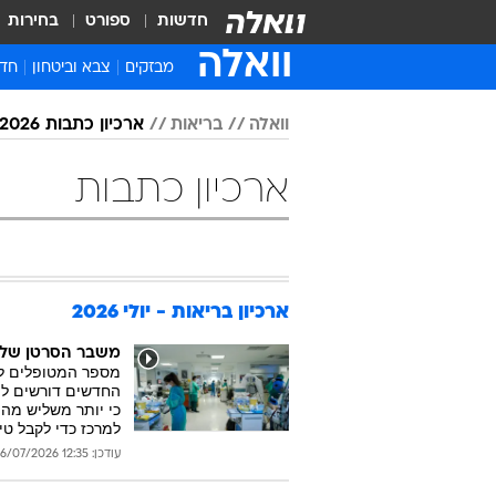
חדשות
ספורט
בחירות
וואלה
מבזקים
צבא וביטחון
חדש
איר
וואלה
בריאות
ארכיון כתבות 2026
חדש
חינ
ארכיון כתבות
ישר
ברי
חבר
ארכיון בריאות - יולי 2026
משבר הסרטן של ישראל: 27% מהאונקולו
החדשים דורשים ליו
כי יותר משליש מהמ
למרכז כדי לקבל טי
עודכן: 12:35 06/07/2026