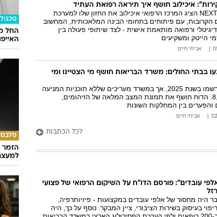
המייל האדום
ירות": איכילוב חושף איך תיראה רפואת העתיד
בכנס החדשנות NEXTLV הציג המרכז הרפואי איכילוב את החזון שלו למערכת
טכנולו
 הקרובות, עם פיתוחים בתחומי הבינה המלאכותית, המחשוב
דיגיטלי ורפואה מותאמת אישית - לצד שיתופי פעולה בין
החל ממ
מי הייטק ומשקיעים
האייפון 
אביחי חיים
עו בבתי החולים: משרד הבריאות חושף מי הצטיינו ומי
כ-4,000 זיהומים נרשמו בשנת 2025, אך במשרד מעריכים שללא תוכניות המניעה
היו נרשמים כ-8,700. הדוח חושף את תמונת המצב המלאה של הזיהומים,
 והפערים בין המחלקות השונות
אביחי חיים
לכל הכתבות
סלבס
הזמר ה
למעצר
פי עובדים": פורסם הדו"ח על השיקום הרפואי של פצועי
זל
 היה מחסור של אלפי עובדים במקצועות - פיזיותרפיה,
פוי בעיסוק בשירות הציבורי, ציין המבקר. נוסף על כך, היה
מחסור של לפחות כ-200 רופאים ולפי הערכת הפסיכולוג הארצי במשרד הבריאות