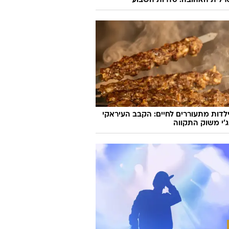
רלית האהובה: סדרות השבוע
לדות מתעוררים לחיים: הקבב העיראקי
׳י משוק התקווה