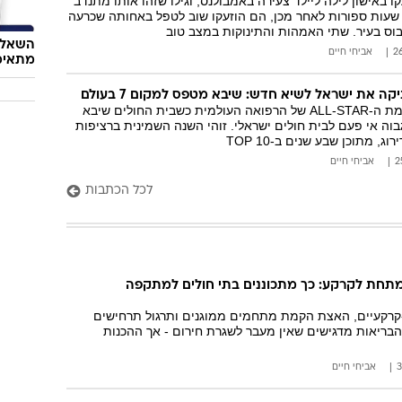
ו באישון לילה ליילד צעירה באמבולנס, וגילו שזהו אותו מתנדב
 שעות ספורות לאחר מכן, הם הוזעקו שוב לטפל באחותה שכרעה
וס בעיר. שתי האמהות והתינוקות במצב טוב
השאלון
אביחי חיים
מתאימ
ישראל נכנסה לרשימת ה-ALL-STAR של הרפואה העולמית כשבית החולים שיבא
בוה אי פעם לבית חולים ישראלי. זוהי השנה השמינית ברציפות
, מתוכן שבע שנים ב-TOP 10
אביחי חיים
לכל הכתבות
מתחת לקרקע: כך מתכוננים בתי חולים למתקפה
-קרקעיים, האצת הקמת מתחמים ממוגנים ותרגול תרחישים
בריאות מדגישים שאין מעבר לשגרת חירום - אך ההכנות
אביחי חיים