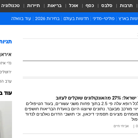
תרבות
סלבס
כסף
אוכל
בריאות
תיירות
טכנולוגיה
ות בארץ
פוליטי-מדיני
חדשות בעולם
בחירות 2026
עוד בוואלה
ועים בארץ
פוליטיקה וממשל
המזרח התיכון
דעות ופרשנויות
ות פלילים ומשפט
יחסי חוץ
אירופה
סרי ושלזינגר
תגיות
וך
אמריקה
פרויקטים מיוחדים
איראן
אלים בחו"ל
אסיה והפסיפיק
אסור לפספס
גדי איז
אות
אפריקה
מדע וסביבה
ירושלים
ה ורווחה
הנחיות פיקוד העור
ערב הס
ארכיון מדורים
עוד ב
זמני כניסת שבת
גים שוקלים לעזוב
מספר המטופלים לכל רופא עלה פי 2.5 בתוך פחות משני עשורים, בעוד הטיפולים
לוח חופשות וחגים
וי מורכב מבעבר. נתונים שיוצגו היום בוועדת הבריאות חושפים
לוח שנה
ומחים מציגים תסמיני דיכאון, וכי תושבי הדרום נאלצים לנדוד
פול
חדשות יהדות
אביחי חיים
חדשות המשפט