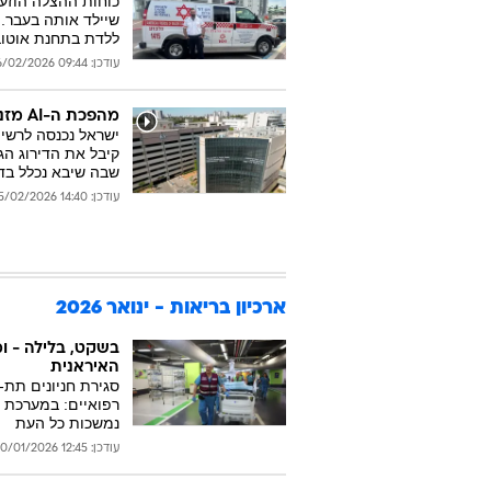
כוחות ההצלה הוזעק
שיילד אותה בעבר.
ללדת בתחנת אוטוב
עודכן: 09:44 26/02/2026
מהפכת ה-AI מזניקה את ישראל לשיא חדש: שיבא מטפס למקום 7 בעולם
קיבל את הדירוג הג
שבה שיבא נכלל בדירוג
עודכן: 14:40 25/02/2026
ארכיון בריאות - ינואר 2026
בשקט, בלילה - ו
האיראנית
סגירת חניונים תת
רפואיים: במערכת ה
נמשכות כל העת
עודכן: 12:45 30/01/2026