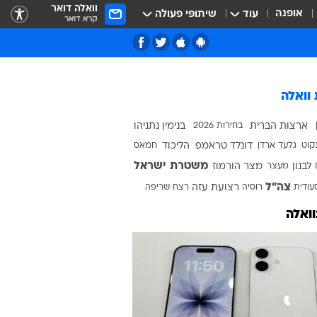
וואלה דואר
אופנה
עוד
שיתופי פעולה
קרא דואר
 וואלה
שנה ל-7 באוקטובר
ארצות הברית
בחירות 2026
בנימין נתניהו
100 ימים למלחמה
נקוט
גלעד ארדן
דונלד טראמפ
הליכוד
חמאס
50 שנה למלחמת יום כיפור
טבע ואיכות הסביבה
משטרת ישראל
לבנון
מעצר
מצר הורמוז
ף
מדע ומחקר
חינוך במבחן
צה"ל
עודית
רוסיה
רצועת עזה
רצח
שריפה
בעלי חיים
אחים לנשק
מהדורה מקומית
וואלה
חלל
תל אביב
מסביב לעולם בדקה
המורדים - לוחמי הגטאות
100 ימים לממשלת נתניהו ה-6
ירושלים
ראש השנה
בחירות בארה"ב
בחירות 2015
יום כיפור
באר שבע
משפט רומן זדורוב
חיפה
סוכות
סוגרים שנה
שנה למלחמה באוקראינה
נתניה
חנוכה
המהדורה