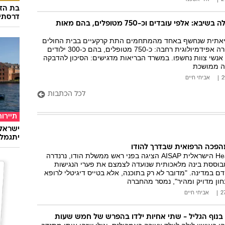
בת הזו
דרסתי
חולה שחפת התגלה בשיבא: אלפי עובדים וכ-750 מטופלים, בהם מאות
אתית שנחשף באחד מהמתחמים התת קרקעיים בבית החולים
הוביל לפתיחת חקירה אפידמיולוגית רחבה: כ-750 מטופלים, בהם כ-300 ילודים
ותינוקות, וכ-1,900 אנשי צוות נחשפו. במשרד הבריאות מדגישים: הסיכון להדבקה
ה ממושכת
אביחי חיים
לכל הכתבות
תיירות
ישראלי
יתגמל
הפכה הרפואית שבדרך להודו
חברת ה-Health-Tech הישראלית AISAP הציגה בפני ראש ממשלת הודו, נרנדרה
בוססת בינה מלאכותית שנועדה לצמצם את פערי הנגישות
ם במדינה. "מדובר לא רק בתוכנה, אלא בטייס דיגיטלי לרופא
ון מדויק ומהיר", נמסר מהחברה
אביחי חיים
וף הגליל - שתי אחיות ילדו בהפרש של חמש שעות