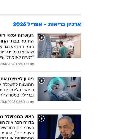
ארכיון בריאות - אפריל 2026
בעשרות אלפי דול
החוסר בבתי החול
בזמן המבצע נגד א
"ראייה לאומית" של
עודכן: 09:40 30/04/2026
ניסיון לצמצם את
רפואי. הלימודים 
וברזילי, במטרה ל
עודכן: 06:50 30/04/2026
ראש הממשלה נתני
בדו"ח הבריאות השנ
בערמונית בחודשים
בערמונית", הסביר.
התפשטות או גרורו