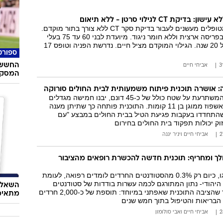
קת CT לגילוי סרטן - ללא תיאום
אסותא תאפשר למטופלים מעשנים לעבור בדיקת סקר CT ללא צורך בתור מוקדם.
הבדיקה מתבצעת בפריסה ארצית וללא חומר ניגוד. מיועדת לבני 60 עד 75 בעלי
היסטוריית עישון של 20 שנה. הגילוי המוקדם מציל חיים. נדרשת הפניה וטופס 17
ספורט
החשש 
אביחי חיים
המסקרן
אושרה תוכנית פיתוח משמעותית לבית החולים סורוקה
במסגרת התוכנית המשתרעת על שטח כולל של כ-45 דונם, יבנו חמישה מגדלים
חדשים, בהם בניין אשפוז ממוגן בן 11 קומות. התוכנית פותחה כך שתיתן מענה
שהתחדדו בעקבות פגיעת הטיל בבית החולים במבצע "עם
זוק יכולות תפקוד בית החולים בחירום
אביחי חיים
ו
יניר יגנה
ך ומחריף: תוכנית חדשה להכשרת רופאים מהציבור
לפי הנתונים שהוצגו, כיום רק 0.3% מהסטודנטים החרדים לומדים רפואה, לעומת
בור היהודי- נתון המתורגם לכמה עשרות בודדות של סטודנטים
השאלון
חרדים בשנה. היעד שהציבה התוכנית שאפתני במיוחד: תוספת של כ-2,000 חרדים
מתאימ
הבריאות והטיפול בתוך חמש שנים
אביחי חיים
ו
אבי סולומון