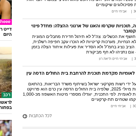
פסיכולוגים שיקומיים
אביחי חיים
Sheee
ה, תוכניות שקרסו והאגו של ארגוני ההצלה: מחדל פינוי
דייט ר
היום
חושף את הכשלים: צה"ל לא תירגל חדירת מחבלים המונית
א הנחיות, מערכות קריטיות לא הוכרו עקב חפיפה רשלנית,
ציב נציג בחמ"ל ולא הסדיר את פעילות איחוד הצלה בזמן
וגם נתניהו לא חף מביקורת
אביחי חיים
ו
ליאת רון
לאומיות מקדמת תוכנית להרחבת בית החולים הדסה עין
ל ידי רשות מקרקעי ישראל בשיתוף משרד הבריאות, בהתאם
להכרזת שר הבריאות מיולי 2025, שלפיה בית החולים הדסה עין כרם הוא פרויקט
תשתית בעל חשיבות לאומית. לפי התכנית, יוגדלו מספרי מיטות האשפוז מכ-1,000
רכב
אביחי חיים
בפחות מ-160 
לכל הכתבות