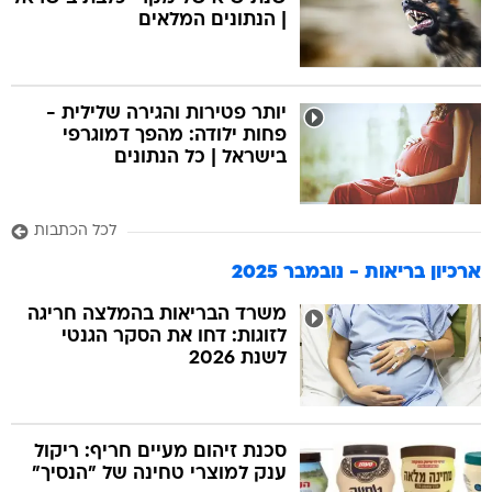
| הנתונים המלאים
בה
יותר פטירות והגירה שלילית -
פחות ילודה: מהפך דמוגרפי
בישראל | כל הנתונים
קה
הגטאות
לכל הכתבות
קראינה
ארכיון בריאות - נובמבר 2025
משרד הבריאות בהמלצה חריגה
לזוגות: דחו את הסקר הגנטי
לשנת 2026
סכנת זיהום מעיים חריף: ריקול
ענק למוצרי טחינה של "הנסיך"