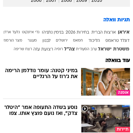
2006
2007
2008
2009
2010
תגיות וואלה
איראן
ארצות הברית
בחירות 2026
בנימין נתניהו
גדי איזנקוט
גלעד ארדן
דונלד טראמפ
הליכוד
חמאס
ירושלים
לבנון
מעצר
מצר הורמוז
משטרת ישראל
צה"ל
ערב הסעודית
רוסיה
רצועת עזה
רצח
שריפה
עוד בוואלה
במיני קטנה: עומר נודלמן הרימה
את ג'רוז על הרגליים
אופנה
נוסע בשדה התעופה אמר "היטלר
צדק", ואז נועם פוצץ אותו. צפו
תיירות