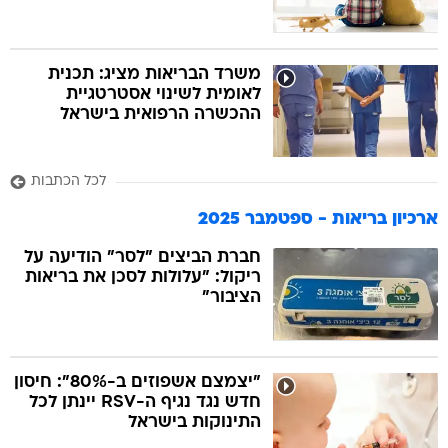
משרד הבריאות מציג: תכנית
לאומית לשינוי אסטרטגיית
ההכשרה הרפואית בישראל
לכל הכתבות
ארכיון בריאות - ספטמבר 2025
חברת הביצים "לסר" הודיעה על
ריקול: "עלולות לסכן את בריאות
הציבור"
"יצמצם אשפוזים ב-80%": חיסון
חדש נגד נגיף ה-RSV יינתן לכל
התינוקות בישראל