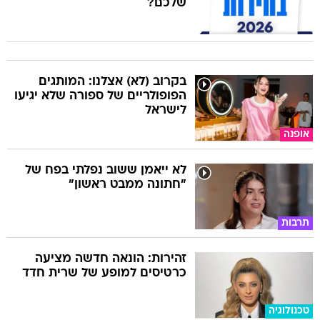
שלכם?
בקרוב (לא) אצלנו: המותגים
הפופולריים של ספורה שלא יגיעו
לישראל
אופנה
לא ייאמן ששוב נפלתי בפח של
"חתונה ממבט ראשון"
תרבות
זהירות: הונאה חדשה מציעה
כרטיסים למופע של שרית חדד
טכנולוגיה