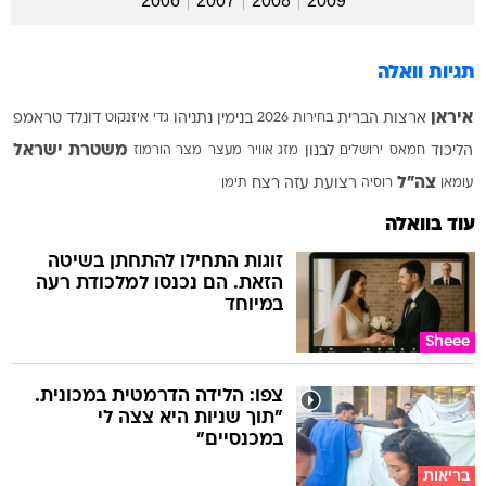
2006
2007
2008
2009
תגיות וואלה
איראן
ארצות הברית
בחירות 2026
בנימין נתניהו
גדי איזנקוט
דונלד טראמפ
משטרת ישראל
הליכוד
חמאס
ירושלים
לבנון
מזג אוויר
מעצר
מצר הורמוז
צה"ל
עומאן
רוסיה
רצועת עזה
רצח
תימן
עוד בוואלה
זוגות התחילו להתחתן בשיטה
הזאת. הם נכנסו למלכודת רעה
במיוחד
Sheee
צפו: הלידה הדרמטית במכונית.
"תוך שניות היא צצה לי
במכנסיים"
בריאות