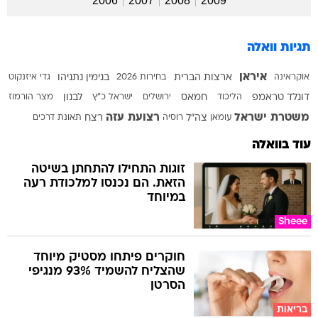
2006
2007
2008
2009
תגיות וואלה
איראן
אוקראינה
ארצות הברית
בחירות 2026
בנימין נתניהו
גדי איזנקוט
דונלד טראמפ
הליכוד
חמאס
ירושלים
ישראל כ"ץ
לבנון
מצר הורמוז
משטרת ישראל
רצועת עזה
עומאן
צה"ל
רוסיה
רצח
תאונת דרכים
עוד בוואלה
זוגות התחילו להתחתן בשיטה
הזאת. הם נכנסו למלכודת רעה
במיוחד
Sheee
חוקרים פיתחו מסטיק מיוחד
שהצליח להשמיד 93% מנגיפי
הסרטן
בריאות