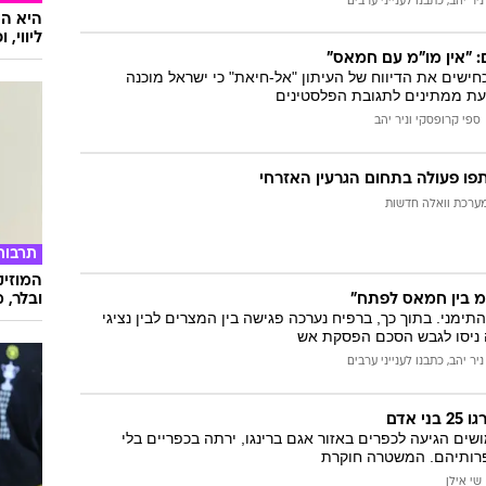
ניר יהב, כתבנו לענייני ערבים
ליווי,
 "אין מו"מ עם חמאס"
חישים את הדיווח של העיתון "אל-חיאת" כי ישראל מוכנה
עת ממתינים לתגובת הפלסטינים
ספי קרופסקי וניר יהב
פו פעולה בתחום הגרעין האזרחי
ערכת וואלה חדשות
תרבות
המוזיק
מ בין חמאס לפתח"
ובלר, מ
תימני. בתוך כך, ברפיח נערכה פגישה בין המצרים לבין נציגי
 ניסו לגבש הסכם הפסקת אש
ניר יהב, כתבנו לענייני ערבים
 אדם
יה בת 200 חמושים הגיעה לכפרים באזור אגם ברינגו, ירתה בכפריים בלי
רותיהם. המשטרה חוקרת
שי אילן