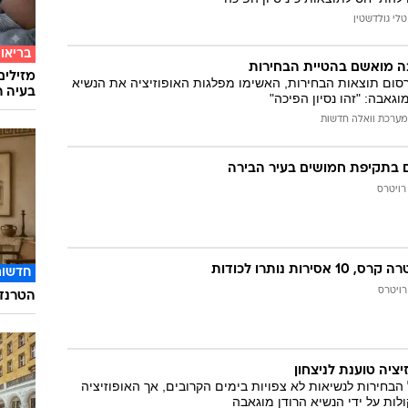
המייל האדום
טלי גולדשטין
בריאו
ה מואשם בהטיית הבחירות
מזילים
רסום תוצאות הבחירות, האשימו מפלגות האופוזיציה את הנשיא
בעיה ר
גאבה: "זהו נסיון הפיכה"
מערכת וואלה חדשות
רויטרס
ירות נותרו לכודות
חדשות
רויטרס
הטרנד 
יציה טוענת לניצחון
הבחירות לנשיאות לא צפויות בימים הקרובים, אך האופוזיציה
ולות על ידי הנשיא הרודן מוגאבה