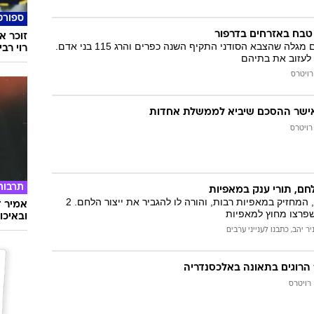
ספורט
 טבח באזרחים בדרפור
זוכר א
דו"ח שפרסם האו"ם מגלה שהצבא הסודני התקיף השנה כפרים והרג 115 בני אדם.
רוי רבי
רויטרס
אישר ההסכם שיביא לממשלת אחדות
רויטרס
תרבות
חם, תורי ענק במאפיות
מובארק פנה לצבא, המחזיק במאפיות רבות, והורה לו להגביר את ייצור הלחם. 2
אמיר ד
שפרצו מחוץ למאפיות
ובאיכו
יר יהב, כתבנו לענייני ערבים
רויטרס