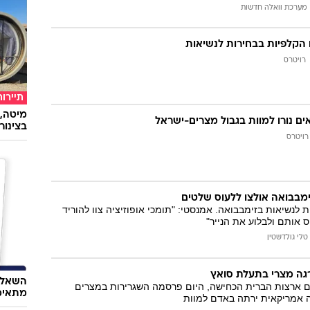
מערכת וואלה חדשות
 הקלפיות בבחירות לנשיאות
רויטרס
תיירות
מיטה, 
בצינור
רויטרס
ימבבואה אולצו ללעוס שלטים
 לנשיאות בזימבבואה. אמנסטי: "תומכי אופוזיציה צוו להוריד
ס אותם ולבלוע את הנייר"
טלי גולדשטין
גה מצרי בתעלת סואץ
השאלון
ם ארצות הברית הכחישה, היום פרסמה השגרירות במצרים
מתאימ
 אמריקאית ירתה באדם למוות