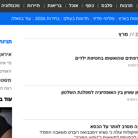
תרבות
סלבס
כסף
אוכל
בריאות
תיירות
טכנולוגיה
ות בארץ
פוליטי-מדיני
חדשות בעולם
בחירות 2026
עוד בוואלה
ועים בארץ
פוליטיקה וממשל
המזרח התיכון
דעות ופרשנויות
מרץ
ות פלילים ומשפט
יחסי חוץ
אירופה
סרי ושלזינגר
תגיות
וך
אמריקה
פרויקטים מיוחדים
איראן
אלים בחו"ל
אסיה והפסיפיק
אסור לפספס
גדי איז
רויטרס
אות
אפריקה
מדע וסביבה
ירושלים
ה ורווחה
הנחיות פיקוד העור
משטר
ארכיון מדורים
רצח
תא
שוויון בין האופוזיציה למפלגת השלטון
זמני כניסת שבת
עוד ב
רויטרס
לוח חופשות וחגים
לוח שנה
חדשות יהדות
ה מסרב לוותר על הכסא
חדשות המשפט
פירה של 50% מהקולות עולה כי נשיא זימבבואה רוברט מוגאבה הפסיד
 להתייחס לתוצאות כ"ניסיון הפיכה"