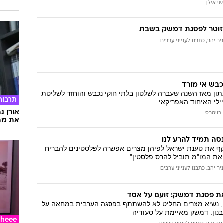
שי אילן
 זוטר לפסגת דמשק בשבת
ניר יהב, כתבנו לענייני ערבים
כבש אי מורד
נתון מאז השנה שעברה לשלטון בלתי חוקי נכבש והוחזר לשליטת
תרבות
לי האיחוד האפריקאי
אורן נ
רויטרס
את מה 
סה תמיד להרע לנו
ף את טענת ישראל לפיהן מצרים אפשרה לפלסטינים להבריח
את המו"מ תוביל להרס פלסטין"
ניר יהב, כתבנו לענייני ערבים
ת פסגת דמשק: זועם על אסד
ני, נשיא מצרים החליט לא להשתתף בפסגה הערבית במחאה על
נון. דמשק מאיימת על סעודיה
Sheee