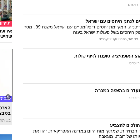
רויטרס
ים לנתק היחסים עם ישראל
תיירות
שר ההגנה של מאוריטניה, המקיימת יחסים דיפלומטיים עם ישראל משנת 99', מסר
תוק היחסים בשל פעולות ישראל בעזה
שהישרא
ניר יהב, כתבנו לענייני ערבים
: האופוזיציה טוענת לזיוף קולות
רויטרס
רויטרס
טוב ל
הארכת
במבצע
בשיתוף 
הולכים להצביע
 הבחירות, שמתקיימות היום במדינה האפריקאית, יהוו את
ותו של רוברט מוגאבה