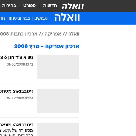
חדשות
ספורט
בחירות
וואלה
מבזקים
צבא וביטחון
חדש
איר
וואלה
אפריקה
ארכיון כתבות 2008
חדש
ארכיון אפריקה - מרץ 2008
חינ
ישר
נשיא צ'ד חנן 6 צרפתים שהואשמו בחטיפת ילדים
13:42 31/03/2008
ברי
חבר
זימבבואה: מסתמן 
09:44 31/03/2008
זימבבואה: מוגאב
מס
בבחירות. הוא איים