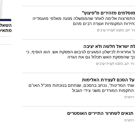
וסלמים מזהירים מ"פיצוץ"
התפרצות אלימה לאחר שהממשלה מנעה מאלפי מועמדיה
חירות המקומיות ועצרה רבים מהם
השאלון
מתאימ
ניר יהב, כתבנו לענייני ערבים
ת ישראל חלשה ולא יציבה
ל אחראית לכישלון המגעים לגיבוש הפסקת אש. הוא הוסיף, כי
ך שהפסקת האש תכלול גם את הגדה
ניר יהב, כתבנו לענייני ערבים
 על הסכם לעצירת האלימות
שתי המדינות", נכתב בהסכם, שנחתם בנוכחות מזכ"ל האו"ם.
התקפות המורדים משני צידי הגבול
רויטרס
נאים לשחרור התיירים האוסטרים
רויטרס