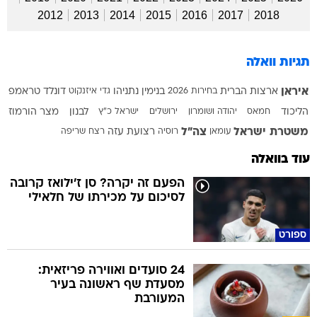
2012
2013
2014
2015
2016
2017
2018
תגיות וואלה
איראן
ארצות הברית
בחירות 2026
בנימין נתניהו
גדי איזנקוט
דונלד טראמפ
הליכוד
חמאס
יהודה ושומרון
ירושלים
ישראל כ"ץ
לבנון
מצר הורמוז
משטרת ישראל
צה"ל
עומאן
רוסיה
רצועת עזה
רצח
שריפה
עוד בוואלה
הפעם זה יקרה? סן ז'ילואז קרובה
לסיכום על מכירתו של חלאילי
ספורט
24 סועדים ואווירה פריזאית:
מסעדת שף ראשונה בעיר
המעורבת