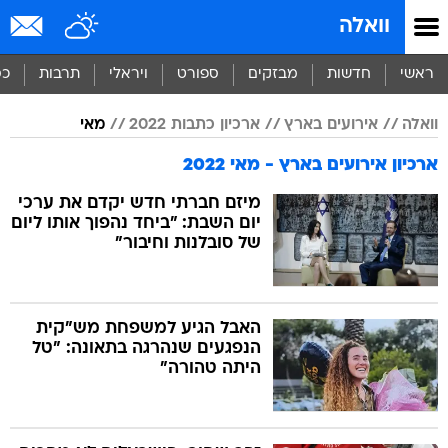
וואלה
ראשי
חדשות
מבזקים
ספורט
ויראלי
תרבות
כס
וואלה
אירועים בארץ
ארכיון כתבות 2022
מאי
ארכיון אירועים בארץ - מאי 2022
מיזם חברתי חדש יקדם את ערכי
יום השבת: "ביחד נהפוך אותו ליום
של סובלנות וחיבור"
האבל הגיע למשפחת מש"קית
הנפגעים שנהרגה בתאונה: "טל
היתה טהורה"