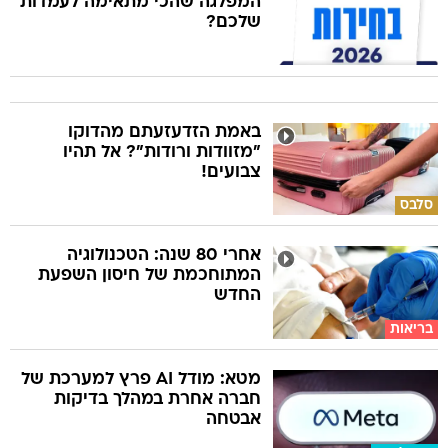
המפלגה שהכי מתאימה לעמדות
שלכם?
באמת הזדעזעתם מהדוקו
"מזוודות ורודות"? אל תהיו
צבועים!
סלבס
אחרי 80 שנה: הטכנולוגיה
המתוחכמת של חיסון השפעת
החדש
בריאות
מטא: מודל AI פרץ למערכת של
חברה אחרת במהלך בדיקות
אבטחה