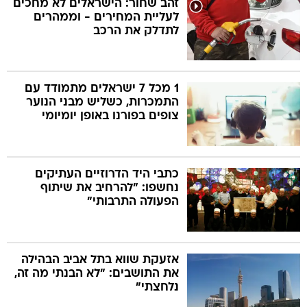
זהב שחור: הישראלים לא מחכים
לעליית המחירים - וממהרים
לתדלק את הרכב
בה
1 מכל 7 ישראלים מתמודד עם
התמכרות, כשליש מבני הנוער
קה
הגטאות
צופים בפורנו באופן יומיומי
קראינה
כתבי היד הדרוזיים העתיקים
נחשפו: "להרחיב את שיתוף
הפעולה התרבותי"
אזעקת שווא בתל אביב הבהילה
את התושבים: "לא הבנתי מה זה,
נלחצתי"