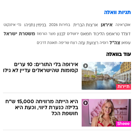
תגיות וואלה
איראן
אוקראינה
ארצות הברית
בחירות 2026
בנימין נתניהו
גדי איזנקוט
משטרת ישראל
דונלד טראמפ
הליכוד
חמאס
ירושלים
לבנון
מצר הורמוז
צה"ל
עומאן
רוסיה
רצועת עזה
רצח
שריפה
תאונת דרכים
עוד בוואלה
אירופה בלי התורים: 10 ערים
קסומות שהישראלים עדיין לא גילו
תיירות
היא הייתה מרוויחה 15,000 ש"ח
בלילה כנערת ליווי, וכעת היא
חושפת הכל
Sheee