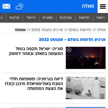
וואלה
ראשי
חדשות
מבזקים
ספורט
ויראלי
תרבות
כס
וואלה
חדשות בעולם
ארכיון כתבות 2022
אוגוסט
ארכיון חדשות בעולם - אוגוסט 2022
סוריה: ישראל תקפה בנמל
התעופה בחאלב ובאזור דמשק
דיווח בגרמניה: משפחות חללי
הטבח באולימפיאדת מינכן קיבלו
את הצעת הממשלה