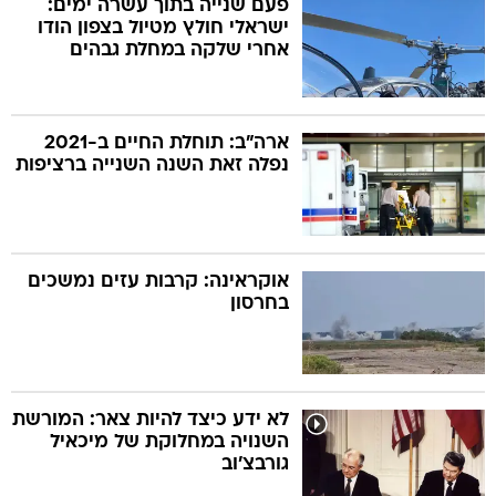
פעם שנייה בתוך עשרה ימים:
ישראלי חולץ מטיול בצפון הודו
אחרי שלקה במחלת גבהים
בה
ארה"ב: תוחלת החיים ב-2021
נפלה זאת השנה השנייה ברציפות
קה
הגטאות
קראינה
אוקראינה: קרבות עזים נמשכים
בחרסון
לא ידע כיצד להיות צאר: המורשת
השנויה במחלוקת של מיכאיל
גורבצ'וב