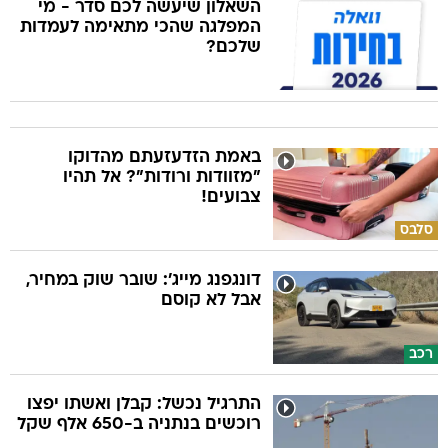
השאלון שיעשה לכם סדר - מי
המפלגה שהכי מתאימה לעמדות
שלכם?
באמת הזדעזעתם מהדוקו
"מזוודות ורודות"? אל תהיו
צבועים!
סלבס
דונגפנג מייג': שובר שוק במחיר,
אבל לא קוסם
רכב
התרגיל נכשל: קבלן ואשתו יפצו
רוכשים בנתניה ב-650 אלף שקל