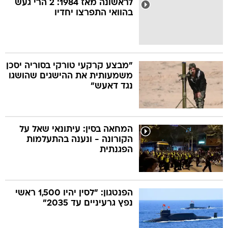
לראשונה מאז 1984: 2 הרי געש
בהוואי התפרצו יחדיו
בה
"מבצע קרקעי טורקי בסוריה יסכן
משמעותית את ההישגים שהושגו
קה
הגטאות
נגד דאעש"
קראינה
המחאה בסין: עיתונאי שאל על
הקורונה - ונענה בהתעלמות
הפגנתית
הפנטגון: "לסין יהיו 1,500 ראשי
נפץ גרעיניים עד 2035"