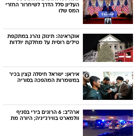
העליון סלל הדרך לשיחרור החזרי
המס שלו
אוקראינה: תינוק נהרג במתקפת
טילים רוסית על מחלקת יולדות
איראן: ישראל חיסלה קצין בכיר
במשמרות המהפכה בסוריה
ארה"ב: 6 הרוגים בירי בסניף
וולמארט בווירג'יניה; היורה מת