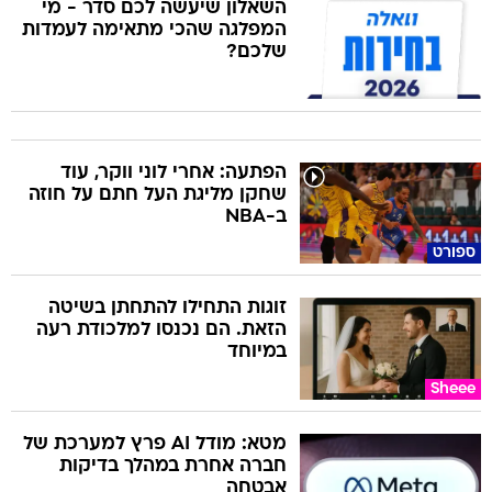
השאלון שיעשה לכם סדר - מי
המפלגה שהכי מתאימה לעמדות
שלכם?
הפתעה: אחרי לוני ווקר, עוד
שחקן מליגת העל חתם על חוזה
ב-NBA
ספורט
זוגות התחילו להתחתן בשיטה
הזאת. הם נכנסו למלכודת רעה
במיוחד
Sheee
מטא: מודל AI פרץ למערכת של
חברה אחרת במהלך בדיקות
אבטחה