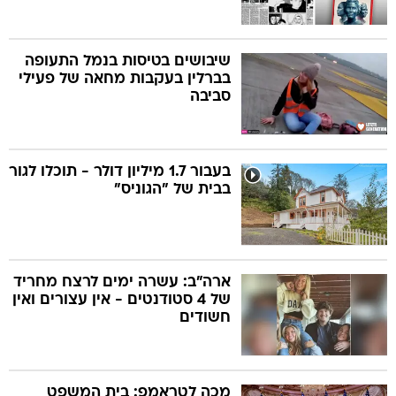
שיבושים בטיסות בנמל התעופה
בברלין בעקבות מחאה של פעילי
סביבה
בעבור 1.7 מיליון דולר - תוכלו לגור
בבית של "הגוניס"
ארה"ב: עשרה ימים לרצח מחריד
של 4 סטודנטים - אין עצורים ואין
חשודים
מכה לטראמפ: בית המשפט