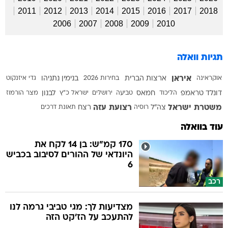
2011
2012
2013
2014
2015
2016
2017
2018
2006
2007
2008
2009
2010
תגיות וואלה
איראן
אוקראינה
ארצות הברית
בחירות 2026
בנימין נתניהו
גדי איזנקוט
דונלד טראמפ
הליכוד
חמאס
טביעה
ירושלים
ישראל כ"ץ
לבנון
מצר הורמוז
משטרת ישראל
רצועת עזה
צה"ל
רוסיה
רצח
תאונת דרכים
עוד בוואלה
170 קמ"ש: בן 14 לקח את
היונדאי של ההורים לסיבוב בכביש
6
רכב
מצדיעות לך: מגי טביבי גרמה לנו
להתעכב על הז'קט הזה