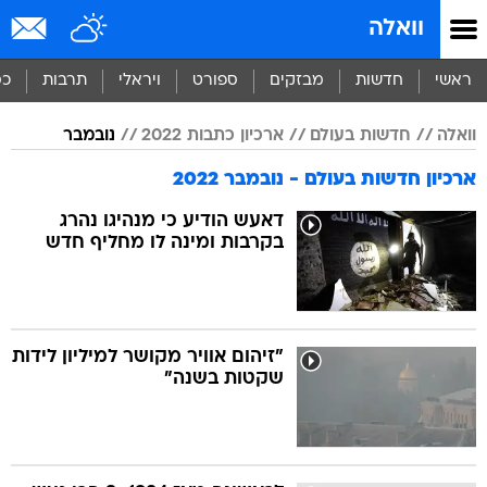
וואלה
ראשי
חדשות
מבזקים
ספורט
ויראלי
תרבות
כס
וואלה
חדשות בעולם
ארכיון כתבות 2022
נובמבר
ארכיון חדשות בעולם - נובמבר 2022
דאעש הודיע כי מנהיגו נהרג
בקרבות ומינה לו מחליף חדש
"זיהום אוויר מקושר למיליון לידות
שקטות בשנה"