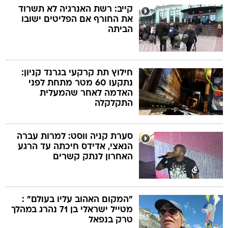
קייב: רשת האנרגיה לא תשרוד
את החורף אם הפליטים ישובו
הביתה
חילוץ תת קרקעי בגרנד קניון:
נתקעו 60 מטר מתחת לפני
האדמה לאחר שהמעלית
התקלקלה
סערת קניה ווסט: למרות עברה
הנאצי, אדידס חיכתה עד הרגע
האחרון לנתק קשרים
"המקום האהוב עליו בעולם" :
מטייל ישראלי בן 71 נהרג במהלך
טרק בנפאל