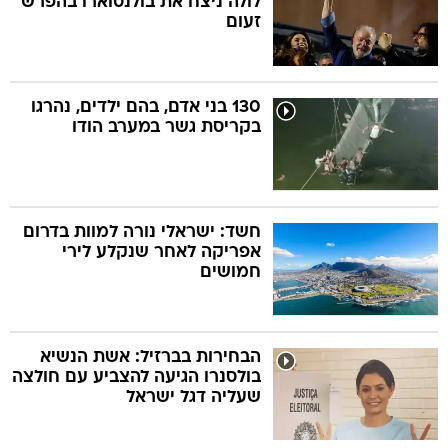
לולה ניצח את בולנסוארו בהפרש
זעום
130 בני אדם, בהם ילדים, נהרגו
בקריסת גשר במערב הודו
חשד: ישראלי נורה למוות בדרום
אפריקה לאחר שנקלע לירי
חמושים
הבחירות בברזיל: אשת הנשיא
בולסנרו הגיעה להצביע עם חולצה
שעליה דגל ישראל