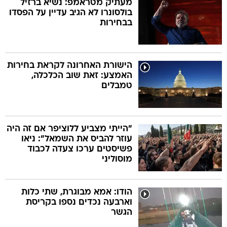
מעתיק מטראמפ: נשיא ברזיל
בולסונרו לא הגיב עדיין על הפסדו
בבחירות
בה
הישורת האחרונה לקראת בחירות
האמצע: זאת שוב הכלכלה,
קה
הגטאות
טמבלים
קראינה
"הייתי מצביע ללוציפר אם זה היה
עוזר להביס את השמאל": ניאו
פשיסטים ערכו צעדה לכבוד
מוסוליני
הודו: אמא מבוגרת, שתי כלות
וארבעה נכדים נספו בקריסת
הגשר