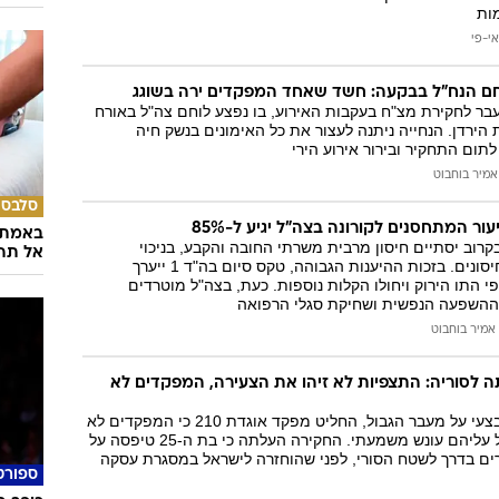
ות
אי-פי
חם הנח"ל בבקעה: חשד שאחד המפקדים ירה בשוגג
 מגדוד 50 הועבר לחקירת מצ"ח בעקבות האירוע, בו נפצע לוחם צה"ל באורח
ירדן. הנחייה ניתנה לעצור את כל האימונים בנשק חיה
תום התחקיר ובירור אירוע הירי
אמיר בוחבוט
סלבס
ור המתחסנים לקורונה בצה"ל יגיע ל-85%
באמת ה
קרוב יסתיים חיסון מרבית משרתי החובה והקבע, בניכוי
אל תהי
מחלימים ומסרבי חיסונים. בזכות ההיענות הגבוהה, טקס סיום בה"ד 1 ייערך
התו הירוק ויחולו הקלות נוספות. כעת, בצה"ל מוטרדים
ההשפעה הנפשית ושחיקת סגלי הרפואה
אמיר בוחבוט
לסוריה: התצפיות לא זיהו את הצעירה, המפקדים לא
בתום התחקיר המבצעי על מעבר הגבול, החליט מפקד אוגדת 210 כי המפקדים לא
יעמדו לדין ולא יוטל עליהם עונש משמעתי. החקירה העלתה כי בת ה-25 טיפסה על
רים בדרך לשטח הסורי, לפני שהוחזרה לישראל במסגרת עסקה
ספורט