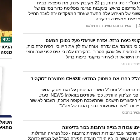
דובר צה"ל הודיע כי סמ"ר יונתן גרנות, בן 22 מקיבוץ עינת, מת מפצעיו בבית
ל מדימום בראשו בעקבות פגיעה מפליטת כדור בסיומו של
שוני של האירוע עלה החשד שאחד המפקדים ירה לעבר החייל
צבאית ממשיכה בחקירה
אמיר בוחבוט
ו
מאיה הורודניצ'אנו
כסף
ומי כיפת ברזל: אזרח ישראלי פעל כסוכן חמאס
כי מוחמד אבו עדרה, אזרח שחילק את חייו בין רפיח לרחובות,
הניסוי
 הצבאית של ארגון הטרור. בחקירתו עלה כי גויס לפני שנה וחצי
מנסה 
ו הישראלית לאיתור מיקומי כיפות ברזל
אמיר בוחבוט
משרד הביטחון וצה"ל בחרו את המסוק החדש: CH53K מתוצרת "לוקהיד
ת הרמטכ"ל ומנכ"ל משרד הביטחון על דגם מסוק הסער
המתקדם והיקר על פני הצ'ינוק הוותיק, כפי שפורסם בוואלה! NEWS. כעת,
היסעורים הישנים, שהתעכבה תקופה ארוכה, תעבור לאישור
דות. "צעד משמעותי בבניין הכוח של צה"ל"
מיר בוחבוט
השאלון
מתאימ
פים: עבודות בנייה נרחבות בכור בדימונה
 שהכור עובר עבודות תשתית נרחבות - ככל הנראה הגדולות
ם זה עשורים. בין היתר תועדה חפירה בגודל של מגרש כדורגל