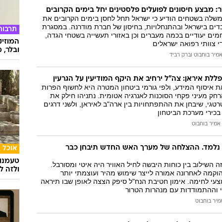
המייל האדום
: מבצע חיסונים לפועלים פלסטינים יחל בימים הקרובים
לה בשטחים הודיע כי ישראל תחל לחסן בימים הקרובים את
דים בישראל ובהתנחלויות, בחיסון של חברת מודרנה. במסגרת
תרבות
ים יעודיים בכמה מעברים וכן באזורי תעשייה בשטחי הגדה,
המוזיק
י צוותי רפואה ישראלים
ובלר, מ
מיר בוחבוט
ו
ברק רביד
ללת איראן: צה"ל ירחיב את היקף המודיעין על הגרעין
ת איסוף המידע, ולפי גורמי ביטחון המטרה היא לחשוף הפרות
חק מעיני פקחי הסוכנות לאנרגיה אטומית. נתניהו חילק את
טגי, שיבחן את ההתפתחויות בין ארה"ב לאיראן, ולשני דרגים
בכירי מערכת הביטחון
אמיר בוחבוט
 נלמד. ההצלחה של מערך האש החדש תיבחן כבר
אוכל
טעמנו
 השילוב בין כוחות היבשה לחיל האוויר היה איטי ומסורבל.
ולזה לא
קמה לאחרונה אמורה לייצר שימוש מהיר ועוצמתי יותר
עי לחימה. אימון חטיבת הנח"ל סיפק הצצה לאופן שבו תיראה
 וההתמודדות עם מנהרות הטרור
מיר בוחבוט