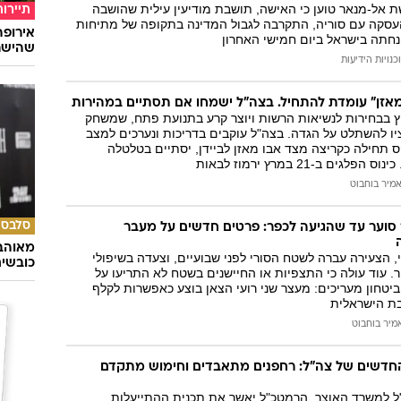
שת אל-מנאר טוען כי האישה, תושבת מודיעין עילית שהושבה
תיירות
סקה עם סוריה, התקרבה לגבול המדינה בתקופה של מתיחות
נחתה בישראל ביום חמישי האחרון
שהישרא
כנויות הידיעות
אזן" עומדת להתחיל. בצה"ל ישמחו אם תסתיים במהירות
ץ בבחירות לנשיאות הרשות ויוצר קרע בתנועת פתח, שמשחק
ו להשתלט על הגדה. בצה"ל עוקבים בדריכות ונערכים למצב
 תחילה כקריצה מצד אבו מאזן לביידן, יסתיים בטלטלה
גים ב-21 במרץ ירמוז לבאות
מיר בוחבוט
סלבס
 סוער עד שהגיעה לכפר: פרטים חדשים על מעבר
מאוהבי
 הצעירה עברה לשטח הסורי לפני שבועיים, וצעדה בשיפולי
כובשי
. עוד עולה כי התצפיות או החיישנים בשטח לא התריעו על
 ביטחון מעריכים: מעצר שני רועי הצאן בוצע כאפשרות לקלף
ת הישראלית
מיר בוחבוט
חדשים של צה"ל: רחפנים מתאבדים וחימוש מתקדם
ל למשרד האוצר, הרמטכ"ל יאשר את תכנית ההתייעלות.