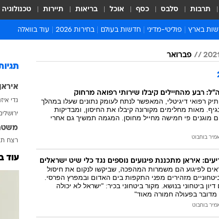
תרבות
סלבס
כסף
אוכל
בריאות
תיירות
טכנולוגיה
ות בארץ
פוליטי-מדיני
חדשות בעולם
בחירות 2026
עוד בוואלה
ועים בארץ
פוליטיקה וממשל
המזרח התיכון
דעות ופרשנויות
פברואר
ות פלילים ומשפט
יחסי חוץ
אירופה
סרי ושלזינגר
תגיות
וך
אמריקה
פרויקטים מיוחדים
איראן
אלים בחו"ל
אסיה והפסיפיק
אסור לפספס
ל: רבע מהחיילים קיבלו שירותי רפואה מרחוק
יק רפואי דיגיטלי, המאפשר לנתח לעומק נתונים שעלו במהלך
גדי איז
אות
אפריקה
מדע וסביבה
ף. מאות מחלימים מקורונה קיבלו את החיסון, ומבדיקות
ירושלים
ם מוגנים פי חמישה מחייל מחוסן. המגמה תמשיך גם אחרי
ה ורווחה
הנחיות פיקוד העור
משטר
ארכיון מדורים
מיר בוחבוט
רצח
תא
זמני כניסת שבת
עוד ב
יעים: איראן מתכננת פיגועים נוספים נגד כלי שיט ישראלים
לוח חופשות וחגים
אים לפיגוע הם משמרות המהפכה, שביקשו לנקום את חיסול
ביטחוניים מזהירים מפני התקפות בים האדום ובמפרץ הפרסי.
לוח שנה
דיון ביטחוני בנושא. מקור ביטחוני בכיר: "ישראל לא יכולה
 מדובר בפעולה חמורה מאוד"
חדשות יהדות
מיר בוחבוט
חדשות המשפט