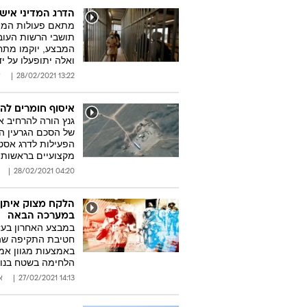
הדרג המדיני אישר
מתאם פעולות הממש
תושבי הרשות העוב
המבצע, יוקמו מתחמ
ואלה יתופעלו על יד
13:22 28/02/2021
א
איסוף חומרים להפ
גנץ הורה להרחיב א
של הסכם הגרעין הר
הפעילות לדרג אסטר
מקצועיים בראשות 
04:20 28/02/2021
הלקח מצוק איתן
במערכה הבאה
במבצע האחרון בעזה
חטיבת התקיפה שהו
באמצעות מגוון אמצ
הלחימה בשטח בנוי
14:13 27/02/2021
א