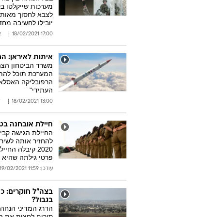
מערכות שייקלטו בק
לצבא לחסוך מאות מ
יובילו לחשיבה מח
17:00 18/02/2021
א
איתות לאיראן: החל פיתוח מע
משרד הביטחון הצה
המערכת תוכל להתמו
הרפובליקה האסלאמ
העתידי"
13:00 18/02/2021
א
חיילת אובחנה בטל
החיילת הגישה קביל
להחזיר אותה לשיר
2020 קיבלה ה
פרטי גילתה שהיא 
עודכן: 11:59 19/02/2021
בצה"ל חוקרים: כ
בגבול?
הדרג המדיני הנחה
סורים לחצות את הג