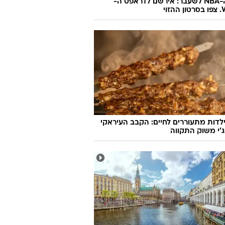
כוכב ה-NBA לשעבר: אירשם לדראפט ה-
זוי
לדות מתעוררים לחיים: הקבב העיראקי
׳י משוק התקווה