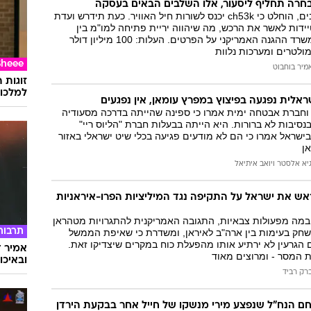
חרה תחליף ליסעור, אלו השלבים הבאים בעסקה
בתום 3 שנות עיכובים, הוחלט כי ch53k יכנס לשורות חיל האוויר. כעת תידרש ועדת
יידות לאשר את הרכש, מה שיהווה יריית פתיחה למו"מ בין
מערכת הביטחון למשרד ההגנה האמריקני על הפרטים. העלות: 100 מיליון דולר
מולטרים ומערכות נלוות
Sheee
מיר בוחבוט
זוגות 
למלכוד
אלית נפגעה בפיצוץ במפרץ עומאן, אין נפגעים
 וחברת אבטחה ימית אמרו כי ספינה שהייתה בדרכה מסעודיה
נסיבות לא ברורות. היא הייתה בבעלות חברת "הליוס ריי"
ישראל אמרו כי הם לא מודעים פגיעה בכלי שיט ישראלי באזור
אן
יא אלסטר
ו
יואב איתיאל
ש את ישראל על התקיפה נגד המיליציות הפרו-איראניות
במה מפעולות צבאיות, התגובה האמריקנית להתגרויות מטהראן
תרבות
חק בעימות בין ארה"ב לאיראן, ומשדרת כי שאיפת הממשל
הגרעין לא ירתיע אותו מהפעלת כוח במקרים שיצדיקו זאת.
אמיר ד
 המסר - ומרוצים מאוד
ובאיכו
רק רביד
חם הנח"ל שנפצע מירי מנשקו של חייל אחר בבקעת הירדן