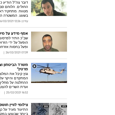
החולים. הלוחם סב
מטווח. מתחקיר רא
בשוגג. המשטרה ה
עודכן: 12:26 26/02/2021
אסף מידע על מיק
שב"כ התיר לפרסום 
הופעל על ידי הזרוע
ופעל בחסות אזרחות
07:39 26/02/2021
מרטין"
גנץ קיבל את המלצ
ההחלטה על מחליף 
ועדת השרים להצטיי
16:52 25/02/2021
א
צילומי לוויין חוש
התיעוד מעיד על כך
ביותר שבוצעו במקו