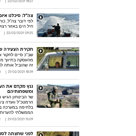
18:27 22/02/2021
א
צה"ל: סיכלנו איו
לפי דובר צה"ל, כוח
חיל הים באזור רצו
09:25 22/02/2021
חקירת הצעירה שחצ
מהעסקה בתיווך מו
זה שהוביל אותה ל
18:39 21/02/2021
א
גנץ מקדם את הענ
ומשפחותיהם
שר הביטחון הגיש 
הרמטכ"ל וועדה ציב
בלחימה במערכה בר
הממשלתי להערות 
15:09 21/02/2021
א
לפני שחצתה לסורי