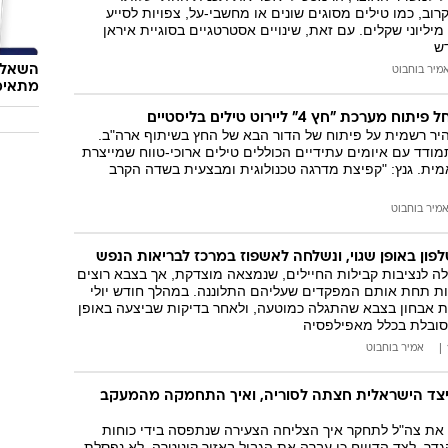
רוב, כמו טילים מסוגים שונים או מחשבי-על, צפויות לסייע
יליוני שקלים. עם זאת, שינויים אסטרטגיים בסוגיית איראן
דש
השאלון
מיר בוחבוט
מתאימ
רכת "חץ 4" ליירוט טילים בליסטיים
יר רשמית על פיתוח של הדור הבא של החץ בשיתוף ארה"ב.
דד עם איומים עתידיים הכוללים טילים ארוכי-טווח שמייצרת
ית. גנץ: "קפיצת מדרגה טכנולוגית ומבצעית בשדה הקרב
מיר בוחבוט
פון באופן שגוי, ונשלחה לאשפוז במרכז לבריאות הנפש
ה לנציבות קבילות החיילים, שנמצאה מוצדקת, אך בצבא רוצים
ות תחת אותם המפקדים שעליהם התלוננה. במהלך חודש יולי
חיילת אבחון בצבא שהתגלה כמוטעה, ולאחר בדיקות שביצעה באופן
סובלת בכלל מאפילפסיה
אמיר בוחבוט
יצד הישראלית חצתה לסוריה, ואיך התחמקה מהמעקב
 את צה"ל לתחקר איך הצליחה הצעירה שנתפסה בידי כוחות
דר. לצד הדיווח כי עברה את הגבול באזור קוניטרה, לא נפסלת