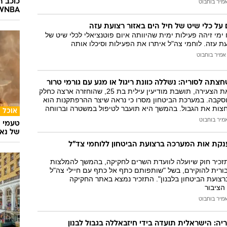
מיר בוחבוט
WNBA. צפו בסרטון הה
ם על כלי שיט של חיל הים באזור רצועת עזה
 ימי זיהה פעילות ימית שהיוותה איום פוטנציאלי לכלי שיט של
עת עזה. לוחמי צה"ל איתרו את הפעילות וסיכלו אותה
אמיר בוחבוט
תה לסוריה: נשללה כוונת ריגול או מגע עם גורמי טרור
שב"כ סיים לחקור את הצעירה, תושבת מודיעין עילית בת 25, שהוחזרה ארצה כחלק
סקבה. במערכת הביטחון מסרו כי נראה שיצר ההרפתקנות הוא
חצות את הגבול. בהמשך היא תועבר לטיפול במשטרה וברווחה
אוכל
מיר בוחבוט
טעמי י
של נאג
קת אות המערכה ברצועת הביטחון ללוחמי צד"ל
תזכיר חוק שיועלה לוועדת השרים לחקיקה, בהמשך להמלצות
ורית להוקירם, בשל "שותפותם כתף אל כתף עם חיילי צה"ל
צועת הביטחון בלבנון". התזכיר נמצא באתר החקיקה
הציבור
מיר בוחבוט
ה: הישראלית תועדה בידי חיזבאללה בגבול לבנון