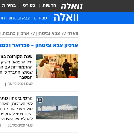
חדשות
ספורט
בחירות
וואלה
מבזקים
צבא וביטחון
חדש
איר
וואלה
צבא וביטחון
ארכיון כתבות 2021
חדש
ארכיון צבא וביטחון - פברואר 2021
חינ
ישר
שנת הקורונה בצה"
חיל הרפואה השיק ת
ברי
ההתמודדות עם הנגי
שנעשו התברר כי ה
חבר
המשבר
17:49 28/02/2021
א
גורמי ביטחון מתר
לפי הערכות, האחר
סולימאני. גורמים 
היום צפוי להתקיים 
להבליג על האירוע.
14:18 28/02/2021
א