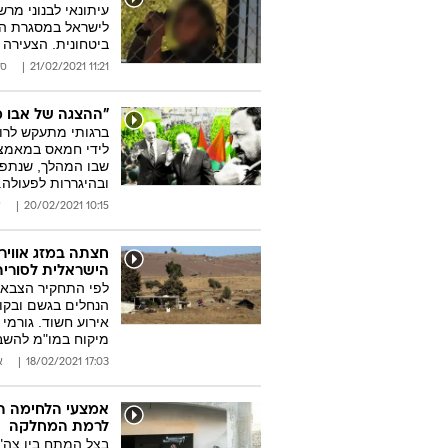
עיתונאי לבנוני מר
לישראל במסגרת הע
ביטחונית. הצעירה 
11:21 21/02/2021
סו
"ההצגה של אבו מ
ברגותי מתעקש לרו
לידי חמאס במאמצי
שבו המהלך, שנתפס
ובהיגררות לפעולה. כינוס הפל
10:15 20/02/2021
א
חצתה במזג אוויר
הישראלית לסוריה
לפי התחקיר הצבאי,
הנחלים בגשם ובקור
אירוע חשוד. גורמי
מיקוח במו"מ להשב
17:03 18/02/2021
א
אמצעי הלחימה ה
לרמת המחלקה
בצל המתח בין צה"