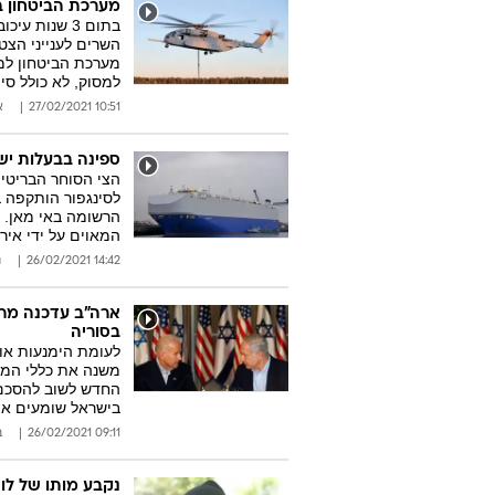
מערכת הביטחון ב
השרים לענייני הצט
למסוק, לא כולל סי
10:51 27/02/2021
א
ספינה בבעלות ישר
הצי הסוחר הבריטי
לסינגפור הותקפה ב
הרשומה באי מאן. ב
המאוים על ידי איר
14:42 26/02/2021
ג
ארה"ב עדכנה מרא
בסוריה
לעומת הימנעות או
משנה את כללי המש
החדש לשוב להסכם 
בישראל שומעים את
09:11 26/02/2021
ב
נקבע מותו של לו