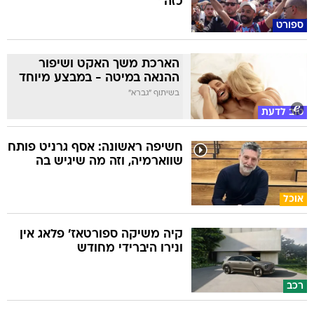
כזה"
ספורט
הארכת משך האקט ושיפור
ההנאה במיטה - במבצע מיוחד
בשיתוף "גברא"
טוב לדעת
חשיפה ראשונה: אסף גרניט פותח
שווארמיה, וזה מה שיגיש בה
אוכל
קיה משיקה ספורטאז' פלאג אין
ונירו היברידי מחודש
רכב