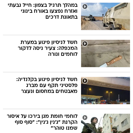
במהלך תרגיל בצפון: חייל גבעתי
ואזרח נפצעו באורח בינוני
בתאונת דרכים
חשד לניסיון פיגוע במערת
המכפלה: צעיר ניסה לדקור
לוחמים ונורה
חשד לניסיון פיגוע בקלנדיה:
פלסטיני תקף עם מברג
מאבטחים במחסום ונעצר
לוחמי חומת מגן בירכו על איסור
הקרנת "ג'נין ג'נין": "סוף סוף
שמנו טוהר"