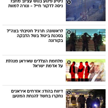
ניסיון פיגוע בגוש עציון: מחבל
ניסה לדקור חייל - ונורה למוות
בה
לראשונה: תרגיל חטיבתי בצה"ל
בסכנת ביטול בשל הדבקה
קה
הגטאות
בקורונה
קראינה
מלחמת הצללים שאיראן מנהלת
על אדמת ישראל
דיווח בהודו: אזרחים איראנים
נחקרו בחשד להנחת המטען