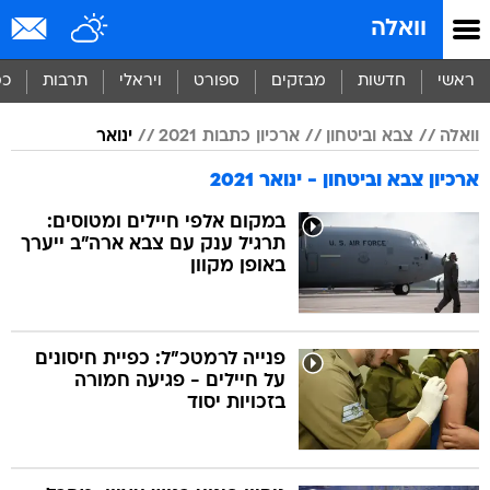
וואלה
ראשי
חדשות
מבזקים
ספורט
ויראלי
תרבות
כס
וואלה
צבא וביטחון
ארכיון כתבות 2021
ינואר
ארכיון צבא וביטחון - ינואר 2021
במקום אלפי חיילים ומטוסים:
תרגיל ענק עם צבא ארה"ב ייערך
באופן מקוון
פנייה לרמטכ"ל: כפיית חיסונים
על חיילים - פגיעה חמורה
בזכויות יסוד