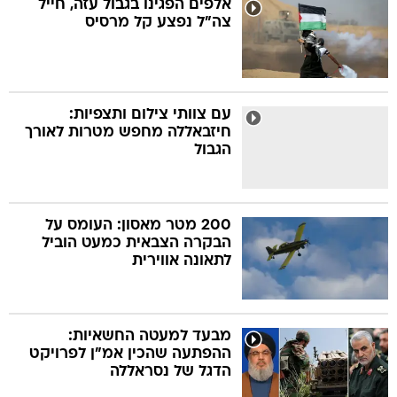
אלפים הפגינו בגבול עזה, חייל
צה"ל נפצע קל מרסיס
בה
עם צוותי צילום ותצפיות:
חיזבאללה מחפש מטרות לאורך
קה
הגטאות
הגבול
קראינה
200 מטר מאסון: העומס על
הבקרה הצבאית כמעט הוביל
לתאונה אווירית
מבעד למעטה החשאיות:
ההפתעה שהכין אמ"ן לפרויקט
הדגל של נסראללה