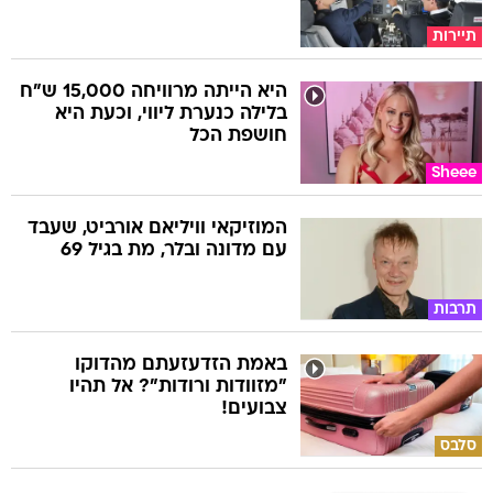
תיירות
היא הייתה מרוויחה 15,000 ש"ח
בלילה כנערת ליווי, וכעת היא
חושפת הכל
Sheee
המוזיקאי וויליאם אורביט, שעבד
עם מדונה ובלר, מת בגיל 69
תרבות
באמת הזדעזעתם מהדוקו
"מזוודות ורודות"? אל תהיו
צבועים!
סלבס