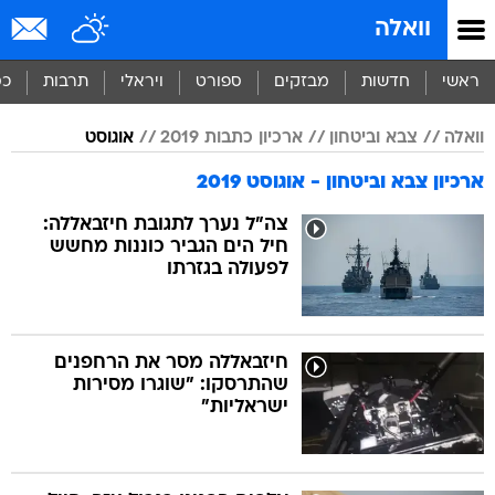
וואלה
ראשי
חדשות
מבזקים
ספורט
ויראלי
תרבות
כס
וואלה
צבא וביטחון
ארכיון כתבות 2019
אוגוסט
ארכיון צבא וביטחון - אוגוסט 2019
צה"ל נערך לתגובת חיזבאללה:
חיל הים הגביר כוננות מחשש
לפעולה בגזרתו
חיזבאללה מסר את הרחפנים
שהתרסקו: "שוגרו מסירות
ישראליות"