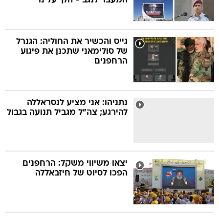
המעבר לנגב - הלך עלינו"
גייס והכשיר את החוליה: הגנרל
של סולימאני שתכנן את פיגוע
הרחפנים
נתניהו: אני מציע לנסראללה
להירגע; צה"ל מגביל תנועה בגבול
יצאו משיווי משקל: הרחפנים
הפכו לסיוט של חיזבאללה