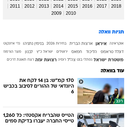
2011
2012
2013
2014
2015
2016
2017
2018
2009
2010
תגיות וואלה
איראן
אוקראינה
ארצות הברית
בחירות 2026
בנימין נתניהו
גדי איזנקוט
דונלד טראמפ
הליכוד
חמאס
ירושלים
ישראל כ"ץ
לבנון
מצר הורמוז
משטרת ישראל
רצועת עזה
נפתלי בנט
צה"ל
רוסיה
רצח
תאונת דרכים
עוד בוואלה
170 קמ"ש: בן 14 לקח את
היונדאי של ההורים לסיבוב בכביש
6
רכב
הטייס שהבריח אקסטזי: כל 1,260
טייסי החברה יעברו בדיקת סמים