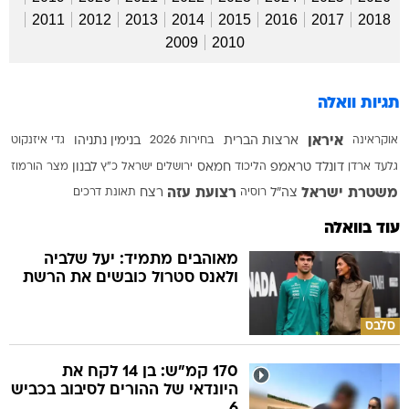
2011
2012
2013
2014
2015
2016
2017
2018
2009
2010
תגיות וואלה
איראן
אוקראינה
ארצות הברית
בחירות 2026
בנימין נתניהו
גדי איזנקוט
גלעד ארדן
דונלד טראמפ
הליכוד
חמאס
ירושלים
ישראל כ"ץ
לבנון
מצר הורמוז
משטרת ישראל
רצועת עזה
צה"ל
רוסיה
רצח
תאונת דרכים
עוד בוואלה
מאוהבים מתמיד: יעל שלביה
ולאנס סטרול כובשים את הרשת
סלבס
170 קמ"ש: בן 14 לקח את
היונדאי של ההורים לסיבוב בכביש
6