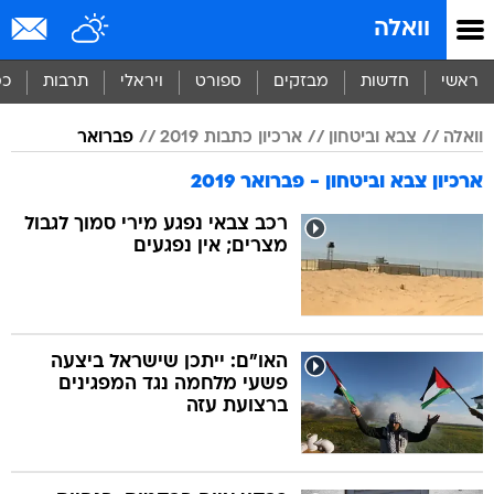
וואלה
ראשי
חדשות
מבזקים
ספורט
ויראלי
תרבות
כס
וואלה
צבא וביטחון
ארכיון כתבות 2019
פברואר
ארכיון צבא וביטחון - פברואר 2019
רכב צבאי נפגע מירי סמוך לגבול
מצרים; אין נפגעים
האו"ם: ייתכן שישראל ביצעה
פשעי מלחמה נגד המפגינים
ברצועת עזה