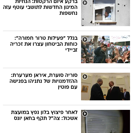
ברקע איום הרקטות: הנחיות
המיגון החדשות לתושבי עוטף עזה
נחשפות
בה
בגלל "פעילות טרור חמורה":
כוחות הביטחון עצרו את זכריה
קה
הגטאות
זביידי
קראינה
סוריה סוערת, איראן מערערת:
ההזדמנויות של נתניהו בפגישה
עם פוטין
לאחר פיצוץ בלון נפץ במועצת
אשכול: צה"ל תקף בחאן יונס