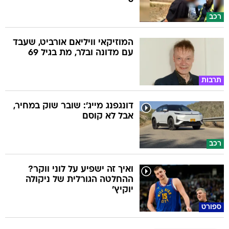
רכב
המוזיקאי וויליאם אורביט, שעבד
עם מדונה ובלר, מת בגיל 69
תרבות
דונגפנג מייג': שובר שוק במחיר,
אבל לא קוסם
רכב
ואיך זה ישפיע על לוני ווקר?
ההחלטה הגורלית של ניקולה
יוקיץ'
ספורט