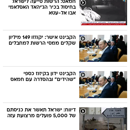
חמאס: הרשות סייעה לישראל
בחיסול בכיר הג'יהאד האסלאמי
אבו אל-עטא
בה
הקבינט אישר: יקוזזו 149 מיליון
שקלים ממסי הרשות למחבלים
קה
הגטאות
קראינה
הקבינט ידון בקיזוז כספי
"שהידים" ובהסדרה עם חמאס
דיווח: ישראל תאשר את כניסתם
של 5,000 פועלים מרצועת עזה