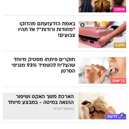
אופנה
באמת הזדעזעתם מהדוקו
"מזוודות ורודות"? אל תהיו
צבועים!
סלבס
חוקרים פיתחו מסטיק מיוחד
שהצליח להשמיד 93% מנגיפי
הסרטן
בריאות
הארכת משך האקט ושיפור
ההנאה במיטה - במבצע מיוחד
בשיתוף "גברא"
טוב לדעת