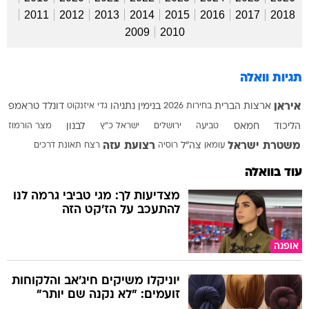
2011
2012
2013
2014
2015
2016
2017
2018
2009
2010
תגיות וואלה
איראן
ארצות הברית
בחירות 2026
בנימין נתניהו
גדי איזנקוט
דונלד טראמפ
הליכוד
חמאס
טביעה
ירושלים
ישראל כ"ץ
לבנון
מצר הורמוז
משטרת ישראל
רצועת עזה
עומאן
צה"ל
רוסיה
רצח
תאונת דרכים
עוד בוואלה
מצדיעות לך: מגי טביבי גרמה לנו
להתעכב על הז'קט הזה
אופנה
יוניקלו משיקים חיג'אב והלקוחות
זועמים: "לא נקנה שם יותר"