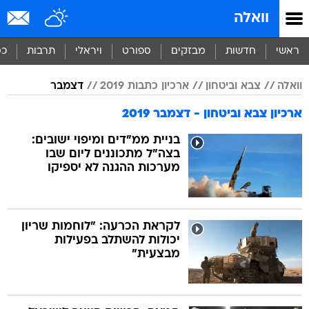
וואלה
ראשי
חדשות
מבזקים
ספורט
ויראלי
תרבות
כס
וואלה
צבא וביטחון
ארכיון כתבות 2019
דצמבר
ארכיון צבא וביטחון - דצמבר 2019
בניית ממ"דים ומיפוי ישובים:
בצה"ל מתכוננים ליום שבו
מערכות ההגנה לא יספיקו
לקראת הכרעה: "לוחמות שריון
יכולות להשתלב בפעילות
מבצעית"