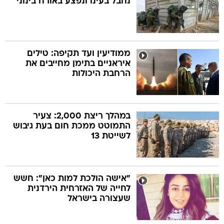
נחבל בעינו ונפצע באורח בינוני
ממודיעין ועד תקיפה: טילים
איראניים בתימן מחייבים את
הרחבת היכולות
במהלך ריצת 2,000: צעיר
התמוטט ממכת חום בעת גיבוש
לשייטת 13
"אישה הולכת למות כאן": חשש
לחייה של האזרחית הירדנית
שעצורה בישראל