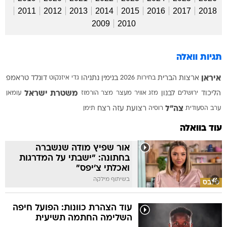
2011
2012
2013
2014
2015
2016
2017
2018
2009
2010
תגיות וואלה
איראן
ארצות הברית
בחירות 2026
בנימין נתניהו
גדי איזנקוט
דונלד טראמפ
משטרת ישראל
הליכוד
ירושלים
לבנון
מזג אוויר
מעצר
מצר הורמוז
עומאן
צה"ל
ערב הסעודית
רוסיה
רצועת עזה
רצח
תימן
עוד בוואלה
אור שפיץ מודה שנשברה
בחתונה: "ישבתי על המדרגות
ואכלתי צ'יפס"
בשיתוף מילקה
סלבס
עוד הצהרת כוונות: הפועל חיפה
השלימה החתמה תשיעית