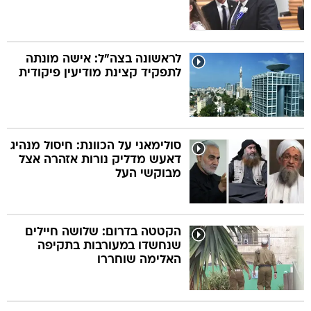
לראשונה בצה"ל: אישה מונתה
לתפקיד קצינת מודיעין פיקודית
סולימאני על הכוונת: חיסול מנהיג
דאעש מדליק נורות אזהרה אצל
מבוקשי העל
הקטטה בדרום: שלושה חיילים
שנחשדו במעורבות בתקיפה
האלימה שוחררו