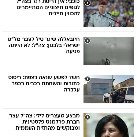
כוכבי: אין דריסת רגל בצה"ל
לגופים חיצוניים המתיימרים
להכווין חיילים
בה
חיזבאללה שיגר טיל לעבר מל"ט
ישראלי בלבנון; צה"ל: לא הייתה
קה
הגטאות
פגיעה
קראינה
חשד לפשע שנאה בצפת: ריסוס
כתובות והשחתת רכבים בכפר
עכברה
מבצע מעצרים לילי: צה"ל עצר
חברת פרלמנט פלסטינית
ומבוקשים מהחזית העממית