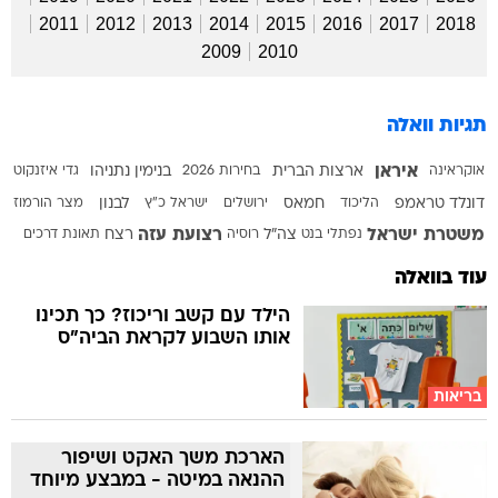
2011
2012
2013
2014
2015
2016
2017
2018
2009
2010
תגיות וואלה
איראן
אוקראינה
ארצות הברית
בחירות 2026
בנימין נתניהו
גדי איזנקוט
דונלד טראמפ
הליכוד
חמאס
ירושלים
ישראל כ"ץ
לבנון
מצר הורמוז
משטרת ישראל
רצועת עזה
נפתלי בנט
צה"ל
רוסיה
רצח
תאונת דרכים
עוד בוואלה
הילד עם קשב וריכוז? כך תכינו
אותו השבוע לקראת הביה"ס
בריאות
הארכת משך האקט ושיפור
ההנאה במיטה - במבצע מיוחד