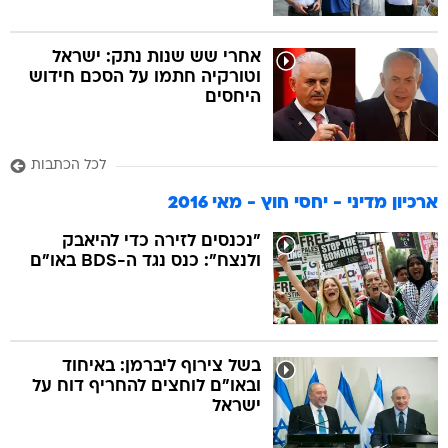
אחרי שש שנות נתק: ישראל
וטורקיה חתמו על הסכם חידוש
היחסים
לכל הכתבות
ארכיון מדיני - יחסי חוץ - מאי 2016
"נכנסים לזירה כדי להיאבק 
ולנצח": כנס נגד ה-BDS באו"ם
בשל צירוף ליברמן: באיחוד
ובאו"ם לוחצים להחריף דוח על
ישראל