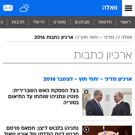
וואלה
ראשי
חדשות
מבזקים
ספורט
ויראלי
תרבות
כס
וואלה
מדיני - יחסי חוץ
ארכיון כתבות 2016
ארכיון כתבות
ארכיון מדיני - יחסי חוץ - דצמבר 2016
בצל הפסקת האש השברירית:
פוטין ונתניהו שוחחו על התיאום
בסוריה
נתניהו בלבוש ליצן: חמאס פרסם
סרטון ליום הולדתו של אורון שאול