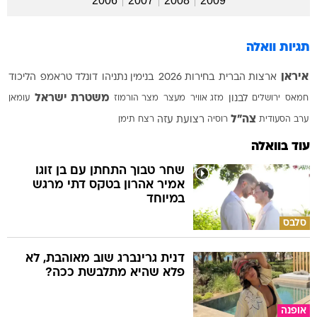
2006
2007
2008
2009
תגיות וואלה
איראן
ארצות הברית
בחירות 2026
בנימין נתניהו
דונלד טראמפ
הליכוד
משטרת ישראל
חמאס
ירושלים
לבנון
מזג אוויר
מעצר
מצר הורמוז
עומאן
צה"ל
ערב הסעודית
רוסיה
רצועת עזה
רצח
תימן
עוד בוואלה
שחר טבוך התחתן עם בן זוגו
אמיר אהרון בטקס דתי מרגש
במיוחד
סלבס
דנית גרינברג שוב מאוהבת, לא
פלא שהיא מתלבשת ככה?
אופנה