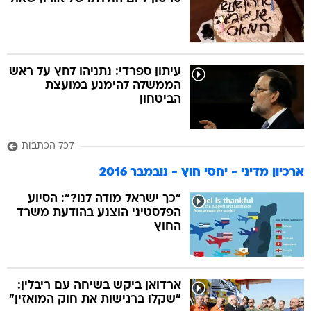
בה
עיתון ספרדי: נתניהו לחץ על ראש
הממשלה להימנע במועצת
הביטחון
קה
הגטאות
לכל הכתבות
קראינה
ארכיון מדיני - יחסי חוץ - נובמבר 2016
"כך ישראל מודה לנו?": הסיוע
הפלסטיני הוצנע בהודעת משרד
החוץ
ארדואן ביקש בשיחה עם ריבלין:
"שקלו ברגישות את חוק המואזין"