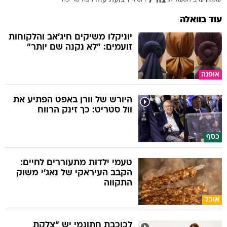
צה"ל
עומאן
ערב הסעודית
רוסיה
רצועת עזה
רצח
שריפה
עוד בוואלה
יוניקלו משיקים חיג'אב והלקוחות
זועמים: "לא נקנה שם יותר"
אופנה
היורש של וורן באפט הפתיע את
וול סטריט: כך זינק הרווח
כסף
טעמי ילדות מתעוררים לחיים:
הקבב העיראקי של נאג׳י משוק
התקווה
אוכל
לכוכבת חתונמי יש "צלקת