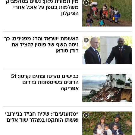
מין תמורת מזון: נשים במוזמביק
משלמות בגופן על אוכל אחרי
הציקלון
בה
האשמת ישראל והרג מפגינים: כך
ניסה השף של פוטין להציל את
קה
הגטאות
רודן סודאן
קראינה
כבישים נהרסו ובתים קרסו: 51
הרוגים בשיטפונות בדרום
אפריקה
"מזועזעים": שליח חב"ד בניירובי
ואשתו הותקפו במהלך שוד אלים