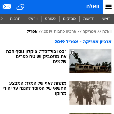
וואלה
ראשי
חדשות
מבזקים
ספורט
ויראלי
תרבות
כס
וואלה
אפריקה
ארכיון כתבות 2019
אפריל
ארכיון אפריקה - אפריל 2019
"כמו בולדוזר": ציקלון נוסף הכה
את מוזמביק ושיטח כפרים
שלמים
מתחת לאף של המלך: המבצע
החשאי של המוסד להגנה על יהודי
מרוקו