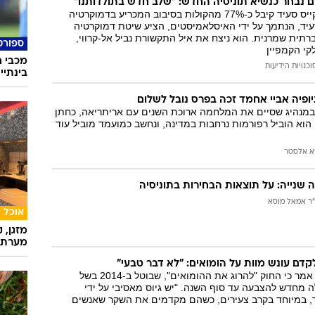
 נבחר כנשיא תוניסיה החדש: "שלב חדש בתולדותנו"
המייל האדום
המועמד העצמאי קייס סעיד קיבל כ-77% מהקולות בסיבוב המכריע בדמוקרטיה
עיד, הנתמך על ידי האיסלאמיסטים, הציע שיטת דמוקרטיה
רתית שמרנית. הוא ניצח את איל התקשורת נביל אל-קרווי,
ספורט
קי הקמפיין
מכבי ח
וכנויות הידיעות
בינתיי
יה אביי אחמד זכה בפרס נובל לשלום
מנהיג שסיים את המלחמה ארוכת השנים עם אריתריאה, כחתן
פרס לשנת 2019. הוא הוביל רפורמות נרחבות במדינה, ונחשב כמועמד מוביל עוד
א אלסטר
שנייה: על תוצאות הבחירות בתוניסיה
ר אמאל מוסא
אוכל
מזגן, 
מערת 
דם עונש מוות על הומואים: "לא דבר טבעי"
שר המוסר במדינה אמר כי החוק "להרוג את ההומואים", שבוטל ב-2014 בשל
עלה מחדש להצבעה עד סוף השנה. "יש גיוס מאסיבי על ידי
, במיוחד בקרב צעירים, כשהם מקדמים את השקר שאנשים