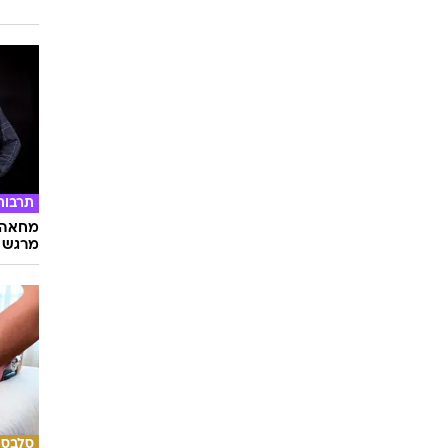
תרבות
מחאה ו
מרגש
סלבס