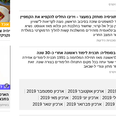
ויטרס
ניסיה מוחזק במעצר - ויריבו החליט להקפיא את הקמפיין
ר למשפטים שזכה בסיבוב הראשון, נענה לקריאות ל"שוויון
אוכל
ין נביל אל-קרווי, שחשוד בהלבנת הון וכלוא מאז אוגוסט. נשיא
הבינלאומית מזהירים מהשלכות קשות להליך הדמוקרטי במולדת
יהיה צ
ר המצב החריג
נקניקי
סוכנויות הידיעות
ומליה: תכנית לימוד ראשונה אחרי כ-30 שנה
הממשלה פרסמה לראשונה מאז תחילת המלחמה ב-1991 תכנית לימודים אחידה
 שעד עתה בכל מקום התנהלו הלימודים בצורה שונה. זאת
 מתון ונגדי ל-שבאב
יטרס
טוב ל
ארכיון אוקטובר 2019
ארכיון ספטמבר 2019
הארכת
2019
ארכיון יוני 2019
ארכיון מאי 2019
במבצע
2
ארכיון פברואר 2019
ארכיון ינואר 2019
בשיתוף 