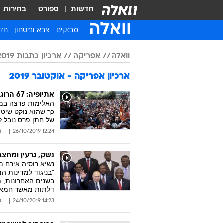
חדשות
ספורט
בחירות
וואלה
מבזקים
צבא וביטחון
חדש
איר
וואלה
אפריקה
ארכיון כתבות 2019
חדש
ארכיון אפריקה - אוקטובר 2019
חינ
ישר
אתיופיה: 67 הרוגים בהפגנות נגד ראש הממשלה
האלימות פרצה במחו
ברי
כך שהוא נוקט שיטות
של חתן פרס נובל ל
חבר
12:24 26/10/2019
ר
נשק, גרעין ומחצב
נשיא רוסיה אירח מ
"בניגוד למדינות 
בשנים האחרונות, ת
דלתות מאשר חמא
14:23 24/10/2019
ס