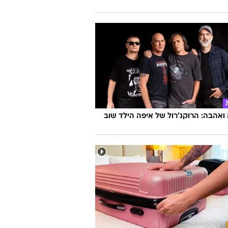
אהבה: הרוקנ'רול של איפה הילד שוב