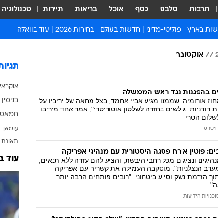
תרבות
סלבס
כסף
אוכל
בריאות
תיירות
טכנולוגיה
ות בארץ
פוליטי-מדיני
חדשות בעולם
בחירות 2026
עוד בוואלה
ועים בארץ
פוליטיקה וממשל
המזרח התיכון
דעות ופרשנויות
אוקטובר
ות פלילים ומשפט
יחסי חוץ
אירופה
סרי ושלזינגר
תגיות
וך
אמריקה
פרויקטים מיוחדים
אוקראי
אלים בחו"ל
אסיה והפסיפיק
אסור לפספס
ז אורומיה, שממנו מגיע אביי אחמד, בצל מחאה של יריביו על
בנימין 
אות
אפריקה
מדע וסביבה
 רודניות. גולשים בחזרה לשלטון אוטוריטרי", אמר אחד מיריבו
חמאס
שלום הטרי
ה ורווחה
הנחיות פיקוד העור
עומאן
ויטרס
ארכיון מדורים
תאונת 
זמני כניסת שבת
ים: פוטין אירח פסגה היסטורית עם מנהיגי אפריקה
עוד ב
נהיגים ונציגים מכל רחבי היבשת, והציע להם עזרה ללא תנאים,
לוח חופשות וחגים
המערב הנצלניות". מוסקבה העמיקה את קשריה עם אפריקה
וך הזרמת נשק וסיוע ביטחוני. "רובים פותחים הרבה יותר
לוח שנה
ה"
חדשות יהדות
וכנויות הידיעות
חדשות המשפט