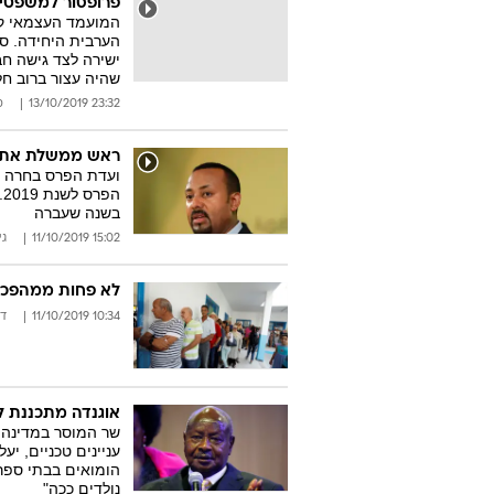
פרופסור למשפטים
הערבית היחידה. ס
ישירה לצד גישה חב
שהיה עצור ברוב חל
23:32 13/10/2019
ס
ראש ממשלת אתיופ
ועדת הפרס בחרה ב
ה
בשנה שעברה
15:02 11/10/2019
גי
לא פחות ממהפכה 
10:34 11/10/2019
ד"
אוגנדה מתכננת לק
עניינים טכניים, י
הומואים בבתי ספר
נולדים ככה"