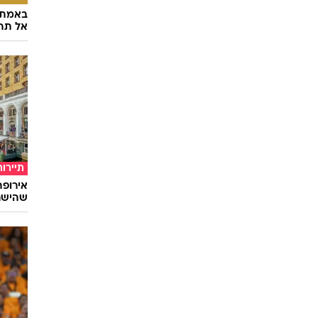
באמת ה
אל תהי
תיירות
שהישרא